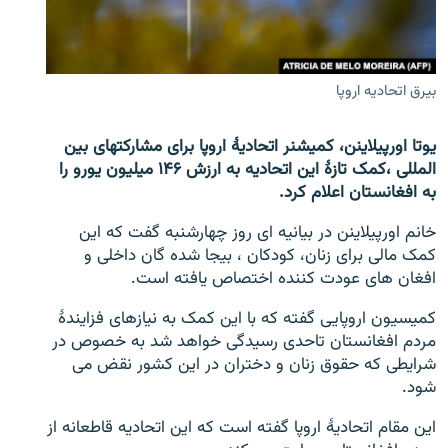
تماس
صفحه پشتو
بیرق اتحادیه اروپا
Azadi English
یوتا اورپیلاینن، کمیشنر اتحادیۀ اروپا برای مشارکتهای بین
به ما بپیوندید
المللی ،کمک تازۀ این اتحادیه به ارزش ۱۴۶ میلیون یورو را
به افغانستان اعلام کرد.
خانم اورپیلاینن در بیانیه ای روز چهارشنبه گفت که این
همۀ سایت‌های رادیو آزادی/ رادیو اروپای آزاد
کمک مالی برای زنان، کودکان ، بیجا شده گان داخلی و
افغان های عودت کننده اختصاص یافته است.
کمیسیون اروپایی گفته که با این کمک به نیازهای فزایندۀ
مردم افغانستان تاحدی رسیدگی خواهد شد به خصوص در
شرایطی که حقوق زنان و دختران در این کشور نقض می
شود.
این مقام اتحادیۀ اروپا گفته است که این اتحادیه قاطعانه از