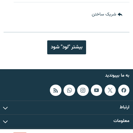
شریک ساختن
بیشتر "لود" شود
به ما بپیوندید
ارتباط
معلومات