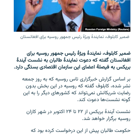
تماس
صفحه پشتو
Azadi English
ضمیر کابلوف، نمایندۀ ویژۀ رئیس جمهور روسیه برای افغانستان
به ما بپیوندید
ضمیر کابلوف، نمایندۀ ویژۀ رئیس جمهور روسیه برای
افغانستان گفته که دعوت نمایندۀ طالبان به نشست آیندۀ
بریکس به فیصلۀ اعضای این سازمان اقتصادی بستگی دارد.
همۀ سایت‌های رادیو آزادی/ رادیو اروپای آزاد
بر اساس گزارش خبرگزاری تاس روسیه که به روز جمعه
نشر شده، کابلوف گفته که روسیه در این بخش بدون
رضایت شریکانش نمی‌تواند که کشورهای دیگر را به این
گونه نشست‌ها دعوت کند.
نشست آیندۀ بریکس از ۲۲ تا ۲۴ اکتوبر در شهر کازان
روسیه برگزار خواهد شد.
حکومت طالبان پیش از این درخواست کرده بود که