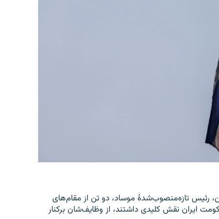
یل، رومن گوفمن، رئیس تازه‌منصوب‌شدۀ موساد، دو تن از مقام‌های
ومت ایران نقش کلیدی داشتند، از وظایف‌شان برکنار