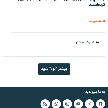
کرده‌است.
ادامه خبر ...
شریک ساختن
بیشتر "لود" شود
به ما بپیوندید