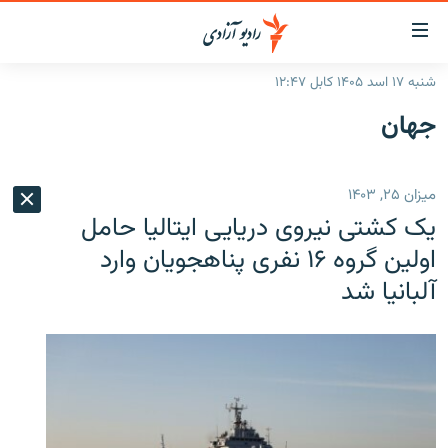
ینک‌های
ابل
سترسی
شنبه ۱۷ اسد ۱۴۰۵ کابل ۱۲:۴۷
ازگشت
صفحه نخست
جهان
ه
گزارش‌ها
تن
صلی
خبرها
افغانستان
ميزان ۲۵, ۱۴۰۳
ازگشت
جدول نشرات
منطقه
افغانستان
ه
یک کشتی نیروی دریایی ایتالیا حامل
نوی
مصاحبه‌ها
جهان
شرق میانه
اولین گروه ۱۶ نفری پناهجویان وارد
صلی
آلبانیا شد
برنامه‌ها
جهان
راجعه
ه
مجموعه تصویری
فحه
ورزش
ستجو
بحران مهاجرت
'کووید-۱۹'