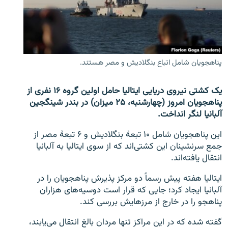
تماس
صفحه پشتو
Azadi English
پناهجویان شامل اتباع بنگلادیش و مصر هستند.
به ما بپیوندید
یک کشتی نیروی دریایی ایتالیا حامل اولین گروه ۱۶ نفری از
پناهجویان امروز (چهارشنبه، ۲۵ میزان) در بندر شینگجین
آلبانیا لنگر انداخت.
همۀ سایت‌های رادیو آزادی/ رادیو اروپای آزاد
این پناهجویان شامل ۱۰ تبعۀ بنگلادیش و ۶ تبعۀ مصر از
جمع سرنشینان این کشتی‌اند که از سوی ایتالیا به آلبانیا
انتقال یافته‌اند.
ایتالیا هفته پیش رسماً دو مرکز پذیرش پناهجویان را در
آلبانیا ایجاد کرد؛ جایی که قرار است دوسیه‌های هزاران
پناهجو را در خارج از مرزهایش بررسی کند.
گفته شده که در این مراکز تنها مردان بالغ انتقال می‌یابند،