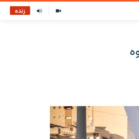
زنده
ه