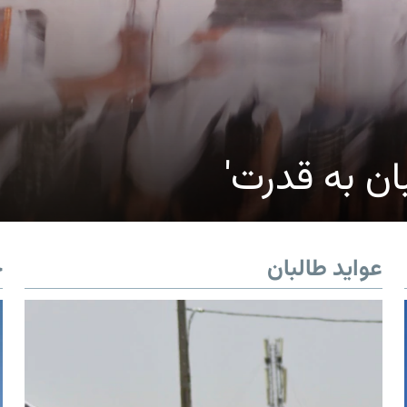
ان به قدرت'
عواید طالبان
خ