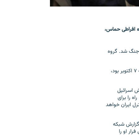
وه افراطی حماس،
 جنگ شد. گروه
آقای کاتس در بیانیه‌ای گفت: «یحیی سنوار، قاتل جمعی که مسئول کشتارها و جنایات ۷ اکتوبر بود،
ش اسرائیل
ه را برای
رل ایران خواهد
 گزارش شبکه
رار او را