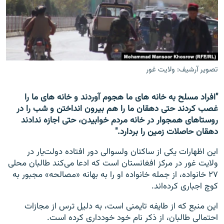
تماس
صفحه پشتو
Azadi English
تصویر آرشیف: ولایت غور
به ما بپیوندید
"افراد مسلح به خانه های ما هجوم آوردند و خانه های ما را
غصب کردند حتی دهقان ما را هم بیرون انداختن و شب را در
روستاهای همجوار در خانه مردم خوابیدن، حتی اجازه ندادند
همۀ سایت‌های رادیو آزادی/ رادیو اروپای آزاد
دهقان حاصلات زمین را بردارد."
این اظهارات یکی از ساکنان ولسوالی دور افتاده دولت‌یار در
ولایت غور در مرکز افغانستان است که ادعا می‌کند طالبان محلی
۲۷ خانواده، از جمله خانواده او را به بهانه «مصالحه» مجبور به
کوچ اجباری کرده‌اند.
این منبع که از طایفه تایمنی است، به دلیل ترس از مجازات
احتمالی طالبان، از ذکر نام خود خودداری کرده است.