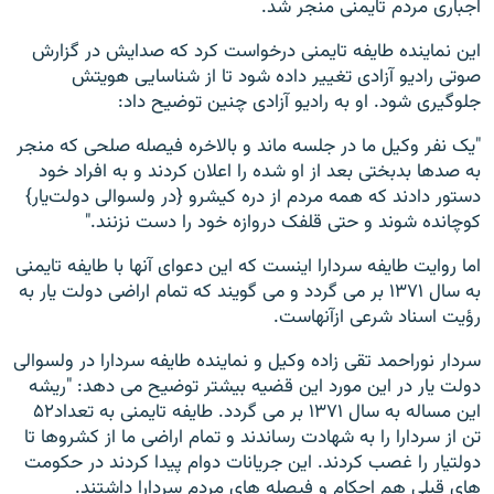
اجباری مردم تایمنی منجر شد.
این نماینده طایفه تایمنی درخواست کرد که صدایش در گزارش
صوتی رادیو آزادی تغییر داده شود تا از شناسایی هویتش
جلوگیری شود. او به رادیو آزادی چنین توضیح داد:
"یک نفر وکیل ما در جلسه ماند و بالاخره فیصله صلحی که منجر
به صدها بدبختی بعد از او شده را اعلان کردند و به افراد خود
دستور دادند که همه مردم از دره کیشرو {در ولسوالی دولت‌یار}
کوچانده شوند و حتی قلفک دروازه خود را دست نزنند."
اما روایت طایفه سردارا اینست که این دعوای آنها با طایفه تایمنی
به سال ۱۳۷۱ بر می گردد و می گویند که تمام اراضی دولت یار به
ر‌ؤیت اسناد شرعی ازآنهاست.
سردار نوراحمد تقی زاده وکیل و نماینده طایفه سردارا در ولسوالی
دولت یار در این مورد این قضیه بیشتر توضیح می دهد: "ریشه
این مساله به سال ۱۳۷۱ بر می گردد. طایفه تایمنی به تعداد۵۲
تن از سردارا را به شهادت رساندند و تمام اراضی ما از کشروها تا
دولتیار را غصب کردند. این جریانات دوام پیدا کردند در حکومت
های قبلی هم احکام و فیصله های مردم سردارا داشتند.