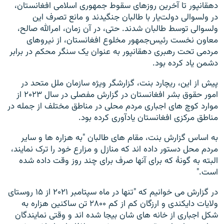
دهقانپور تا آخرین روزهای سقوط جمهوری اسلامی افغانستان،
در ولسوالی دولت‌یار با طالبان جنگیدند و مانع تصرف این
ولسوالی توسط طالبان شدند. حتی، در آن زمان، امرالله صالح،
معاون نخست رئیس‌جمهور مخلوع افغانستان، از نیروهای
مردمی تحت رهبری دهقانپور به عنوان یک سنگر محکم در برابر
دشمن یاد کرده بود.
پیش از این، ریچارد بنت، گزارشگر ویژه سازمان ملل متحد در
امور حقوق بشر افغانستان در گزارش مفصلی در سال ۲۰۲۳ از
موارد کوچ های اجباری مردم محلی در مناطق مختلف از جمله در
مناطق مرکزی افغانستان یادآوری کرده بود.
به اساس گزارش بنت، مقام های طالبان "به هزاره ‌ها و سایر
مردم محل دستور داده ‌اند که منازل و مزارع خود را ترک نمایند،
البته به گونۀ که برای آنها صرف برای چند روز وقت داده شده
است."
در گزارش می خوانیم که "تنها در ماه سپتامبر ۲۰۲۱ از ۱۵ روستای
ولایات دایکندی و ارزگان کم از کم ۲۸۰۰ تن ساکنین هزاره به
شکل اجباری از خانه های شان بیجا شده اند و وقتی نمایندگان