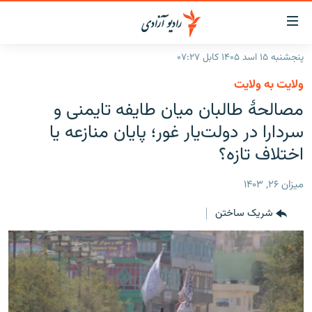
ینک‌های
ابل
سترسی
پنجشنبه ۱۵ اسد ۱۴۰۵ کابل ۰۷:۲۷
ازگشت
صفحه نخست
ولایت به ولایت
ه
گزارش‌ها
مصالحهٔ طالبان میان طایفه تایمنی و
تن
صلی
خبرها
افغانستان
سردارا در دولت‌یار غور؛ پایان منازعه یا
ازگشت
جدول نشرات
اختلاف تازه؟
منطقه
افغانستان
ه
نوی
مصاحبه‌ها
جهان
شرق میانه
ميزان ۲۶, ۱۴۰۳
صلی
برنامه‌ها
جهان
راجعه
شریک ساختن
ه
مجموعه تصویری
فحه
ورزش
ستجو
بحران مهاجرت
'کووید-۱۹'