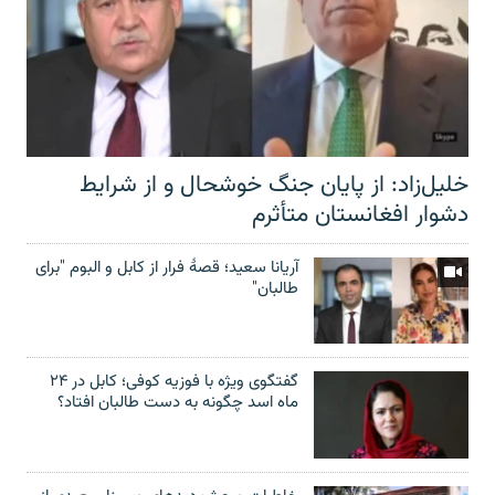
خلیل‌زاد: از پایان جنگ خوشحال و از شرایط
دشوار افغانستان متأثرم
آریانا سعید؛ قصۀ فرار از کابل و البوم "برای
طالبان"
گفتگوی ویژه با فوزیه کوفی؛ کابل در ۲۴
ماه اسد چگونه به دست طالبان افتاد؟