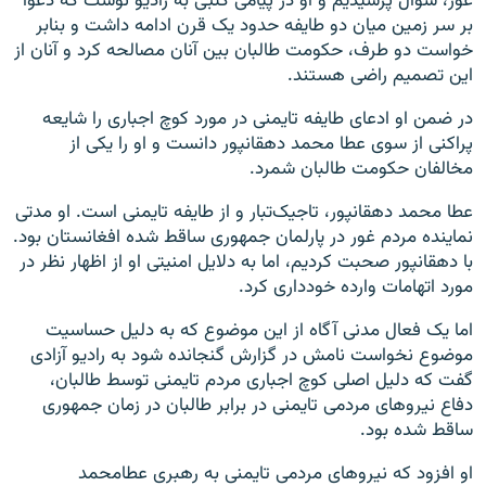
غور، سوال پرسیدیم و او در پیامی کتبی به رادیو نوشت که دعوا
بر سر زمین میان دو طایفه حدود یک قرن ادامه داشت و بنابر
خواست دو طرف، حکومت طالبان بین آنان مصالحه کرد و آنان از
این تصمیم راضی هستند.
در ضمن او ادعای طایفه تایمنی در مورد کوچ اجباری را شایعه
پراکنی از سوی عطا محمد دهقانپور دانست و او را یکی از
مخالفان حکومت طالبان شمرد.
عطا محمد دهقانپور، تاجیک‌تبار و از طایفه تایمنی است. او مدتی
نماینده مردم غور در پارلمان جمهوری ساقط شده افغانستان بود.
با دهقانپور صحبت کردیم، اما به دلایل امنیتی او از اظهار نظر در
مورد اتهامات وارده خودداری کرد.
اما یک فعال مدنی آگاه از این موضوع که به دلیل حساسیت
موضوع نخواست نامش در گزارش گنجانده شود به رادیو آزادی
گفت که دلیل اصلی کوچ اجباری مردم تایمنی توسط طالبان،
دفاع نیروهای مردمی تایمنی در برابر طالبان در زمان جمهوری
ساقط شده بود.
او افزود که نیروهای مردمی تایمنی به رهبری عطامحمد