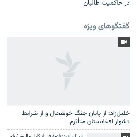
در حاکمیت طالبان
گفتگوهای ویژه
خلیل‌زاد: از پایان جنگ خوشحال و از شرایط
دشوار افغانستان متأثرم
آریانا سعید؛ قصۀ فرار از کابل و البوم "برای