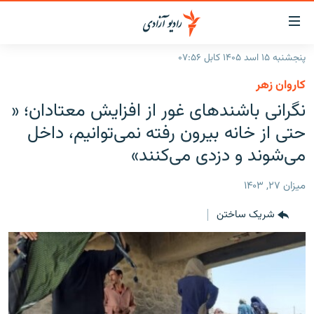
ینک‌های
ابل
سترسی
پنجشنبه ۱۵ اسد ۱۴۰۵ کابل ۰۷:۵۶
ازگشت
صفحه نخست
کاروان زهر
ه
گزارش‌ها
نگرانی باشند‌های غور از افزایش معتادان؛ «
تن
صلی
خبرها
افغانستان
حتی از خانه بیرون رفته نمی‌توانیم، داخل
ازگشت
جدول نشرات
می‌شوند و دزدی می‌کنند»
منطقه
افغانستان
ه
نوی
مصاحبه‌ها
جهان
شرق میانه
ميزان ۲۷, ۱۴۰۳
صلی
برنامه‌ها
جهان
راجعه
شریک ساختن
ه
مجموعه تصویری
فحه
ورزش
ستجو
بحران مهاجرت
'کووید-۱۹'