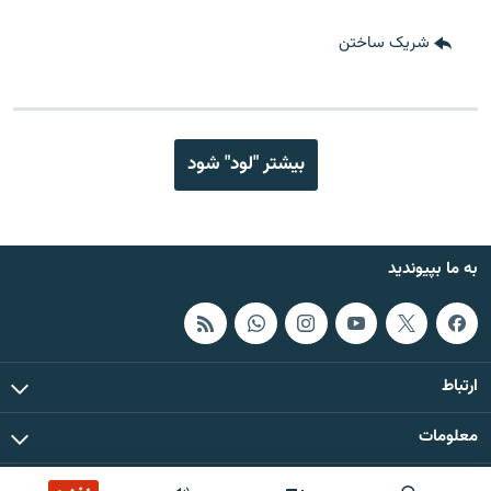
شریک ساختن
بیشتر "لود" شود
به ما بپیوندید
ارتباط
معلومات