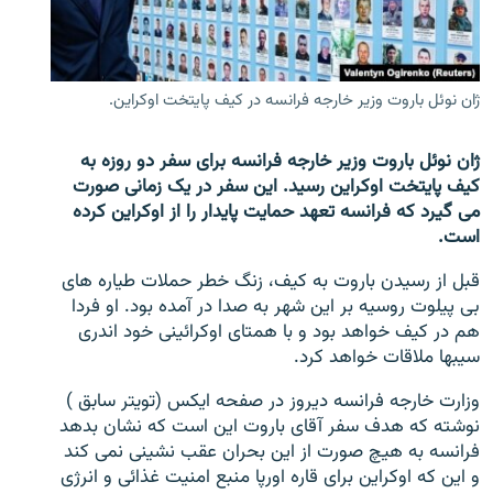
تماس
صفحه پشتو
ژان نوئل باروت وزیر خارجه فرانسه در کیف پایتخت اوکراین.
Azadi English
ژان نوئل باروت وزیر خارجه فرانسه برای سفر دو روزه به
به ما بپیوندید
کیف پایتخت اوکراین رسید. این سفر در یک زمانی صورت
می گیرد که فرانسه تعهد حمایت پایدار را از اوکراین کرده
است.
همۀ سایت‌های رادیو آزادی/ رادیو اروپای آزاد
قبل از رسیدن باروت به کیف، زنگ خطر حملات طیاره های
بی پیلوت روسیه بر این شهر به صدا در آمده بود. او فردا
هم در کیف خواهد بود و با همتای اوکرائینی خود اندری
سیبها ملاقات خواهد کرد.
وزارت خارجه فرانسه دیروز در صفحه ایکس (تویتر سابق )
نوشته که هدف سفر آقای باروت این است که نشان بدهد
فرانسه به هیچ صورت از این بحران عقب نشینی نمی کند
و این که اوکراین برای قاره اورپا منبع امنیت غذائی و انرژی