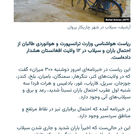
تماس
صفحه پشتو
آرشیف، سیلاب در شهر چاریکار پروان
Azadi English
ریاست هواشناسی وزارت ترانسپورت و هوانوردی طالبان از
به ما بپیوندید
احتمال باران و سیلاب در ۱۲ ولایت افغانستان هشدار
داده‌است.
این ریاست در خبرنامه‌ای امروز دوشنبه «۳۰ میزان» گفت
همۀ سایت‌های رادیو آزادی/ رادیو اروپای آزاد
که در ولایت‌های کنر، ننگرهار، سمنگان، بامیان، بلخ، کندز،
جوزجان، سرپل، فاریاب، غور، بادغیس و هرات فردا سه
شنبه اول عقرب احتمال باران نسبتاً شدید، رعد و برق و
سیلاب‌های آنی وجود دارد.
در خبرنامه آمده که احتمال برفباری نیز در نقاط مرتفع و
مناطق سردسیر وجود دارد.
این در حالی‌ست که اخیراً باران شدید و جاری شدن سیلاب