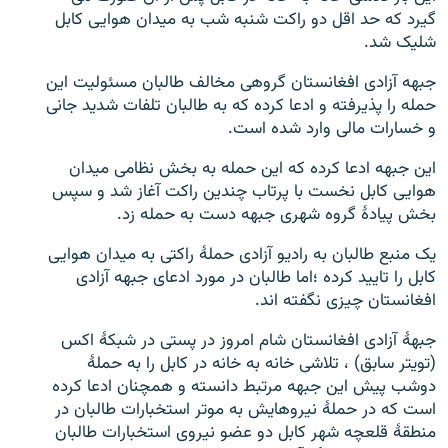
گیرد که حد اقل دو راکت شنبه شب به میدان هوایی کابل
شلیک شد.
جبهه آزادی افغانستان گروهی مخالف طالبان مسئولیت این
حمله را پذیرفته و ادعا کرده که به طالبان تلفات شدید جانی
و خسارات مالی وارد شده است.
این جبهه ادعا کرده که این حمله به بخش نظامی میدان
هوایی کابل نخست با پرتاب چندین راکت آغاز شد و سپس
بخش پیادۀ گروه شهری جبهه دست به حمله زد.
یک منبع طالبان به رادیو آزادی حملۀ راکتی به میدان هوایی
کابل را تایید کرده ؛اما طالبان در مورد ادعای جبهه آزادی
افغانستان چیزی نگفته اند.
جبهۀ آزادی افغانستان شام امروز در پستی در شبکۀ اکس
(تویتر سابق) ، تلاشی خانه به خانه در کابل را به حملۀ
دوشب پیش این جبهه مرتبط دانسته و همچنان ادعا کرده
است که در حملۀ نیروهایش به موتر استخبارات طالبان در
منطقۀ قلعچه شهر کابل دو عضو نیروی استخبارات طالبان