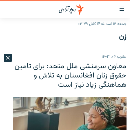
ینک‌های
ابل
سترسی
جمعه ۱۶ اسد ۱۴۰۵ کابل ۰۳:۴۹
ازگشت
صفحه نخست
زن
ه
گزارش‌ها
تن
صلی
خبرها
افغانستان
عقرب ۰۴, ۱۴۰۳
ازگشت
جدول نشرات
منطقه
افغانستان
ه
معاون سرمنشی ملل متحد: برای تامین
نوی
مصاحبه‌ها
جهان
شرق میانه
حقوق زنان افغانستان به تلاش و
صلی
هماهنگی زیاد نیاز است
برنامه‌ها
جهان
راجعه
ه
مجموعه تصویری
فحه
ورزش
ستجو
بحران مهاجرت
'کووید-۱۹'