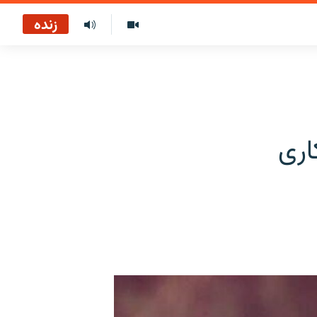
زنده
اری