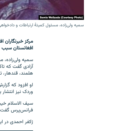
سمیه ولی‌زاده، مسئول کمیتۀ ارتباطات و دادخواهی
مرکز خبرنگاران ا
افغانستان سبب بی
سمیه ولی‌زاده، م
آزادی گفت که تاک
هلمند، قندهار، ت
او افزود که گزار
وردک نیز انتشار ی
سیف‌ الاسلام خیب
فرانس‌پرس گفت ک
ژکفر احمدی در این