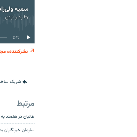
by
رادیو آزادی
2:43
نشرکنندهء مجز
شریک ساخت
مرتبط
طالبان در هلمند به 
سازمان خبرنگاران بد