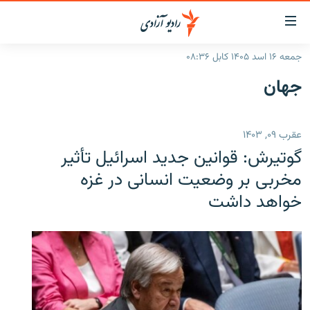
ینک‌های
ابل
سترسی
جمعه ۱۶ اسد ۱۴۰۵ کابل ۰۸:۳۶
ازگشت
صفحه نخست
جهان
ه
گزارش‌ها
تن
صلی
خبرها
افغانستان
عقرب ۰۹, ۱۴۰۳
ازگشت
جدول نشرات
منطقه
افغانستان
ه
گوتیرش: قوانین جدید اسرائیل تأثیر
نوی
مصاحبه‌ها
جهان
شرق میانه
مخربی بر وضعیت انسانی در غزه
صلی
خواهد داشت
برنامه‌ها
جهان
راجعه
ه
مجموعه تصویری
فحه
ورزش
ستجو
بحران مهاجرت
'کووید-۱۹'