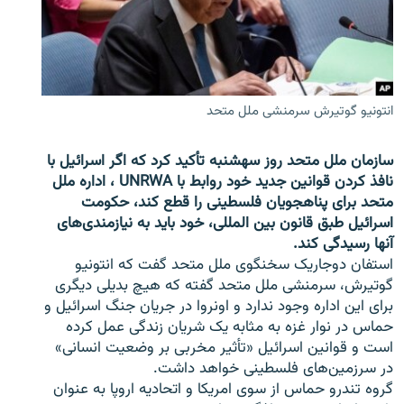
تماس
صفحه پشتو
Azadi English
انتونیو گوتیرش سرمنشی ملل متحد
به ما بپیوندید
سازمان ملل متحد روز سهشنبه تأکید کرد که اگر اسرائیل با
نافذ کردن قوانین جدید خود روابط با UNRWA ، اداره ملل
متحد برای پناهجویان فلسطینی را قطع کند، حکومت
اسرائیل طبق قانون بین المللی، خود باید به نیازمندی‌های
همۀ سایت‌های رادیو آزادی/ رادیو اروپای آزاد
آنها رسیدگی کند.
استفان دوجاریک سخنگوی ملل متحد گفت که انتونیو
گوتیرش، سرمنشی ملل متحد گفته که هیچ بدیلی دیگری
برای این اداره وجود ندارد و اونروا در جریان جنگ اسرائیل و
حماس در نوار غزه به مثابه یک شریان زندگی عمل کرده
است و قوانین اسرائیل «تأثیر مخربی بر وضعیت انسانی»
در سرزمین‌های فلسطینی خواهد داشت.
گروه تندرو حماس از سوی امریکا و اتحادیه اروپا به عنوان