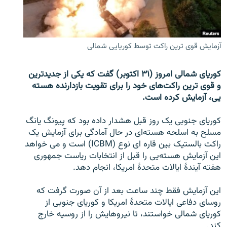
تماس
صفحه پشتو
آزمایش قوی ترین راکت توسط کوریایی شمالی
Azadi English
کوریای شمالی امروز (۳۱ اکتوبر) گفت که یکی از جدیدترین
به ما بپیوندید
و قوی ترین راکت‌های خود را برای تقویت بازدارنده هسته
یی، آزمایش کرده است.
کوریای جنوبی یک روز قبل هشدار داده بود که پیونگ یانگ
همۀ سایت‌های رادیو آزادی/ رادیو اروپای آزاد
مسلح به اسلحه هسته‌ای در حال آمادگی برای آزمایش یک
راکت بالستیک بین قاره ای نوع (ICBM) است و می خواهد
این آزمایش هسته‌یی را قبل از انتخابات ریاست جمهوری
هفته آیندۀ ایالات متحدۀ امریکا، انجام دهد.
این آزمایش فقط چند ساعت بعد از آن صورت گرفت که
روسای دفاعی ایالات متحدۀ امریکا و کوریای جنوبی از
کوریای شمالی خواستند، تا نیروهایش را از روسیه خارج
کند.