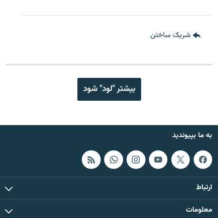
شریک ساختن
بیشتر "لود" شود
به ما بپیوندید
ارتباط
معلومات