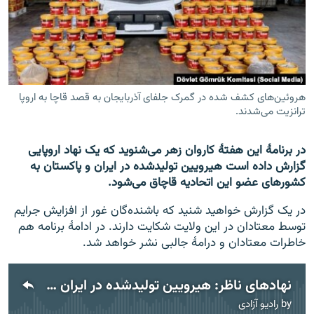
تماس
صفحه پشتو
Azadi English
هروئین‌های کشف شده در گمرک جلفای آذربایجان به قصد قاچا به اروپا
ترانزیت می‌شدند.
به ما بپیوندید
در برنامۀ این هفتۀ کاروان زهر می‌شنوید که یک نهاد اروپایی
گزارش داده است هیرویین تولیدشده در ایران و پاکستان به
همۀ سایت‌های رادیو آزادی/ رادیو اروپای آزاد
کشورهای عضو این اتحادیه قاچاق می‌شود.
در یک گزارش خواهید شنید که باشنده‌گان غور از افزایش جرایم
توسط معتادان در این ولایت شکایت دارند. در ادامۀ برنامه هم
خاطرات معتادان و درامۀ جالبی نشر خواهد شد.
نهادهای ناظر: هیرویین تولیدشده در ایران و پاکستان به کشورهای عضو اتحادیۀ اروپا قاچاق می‌شود
by
رادیو آزادی