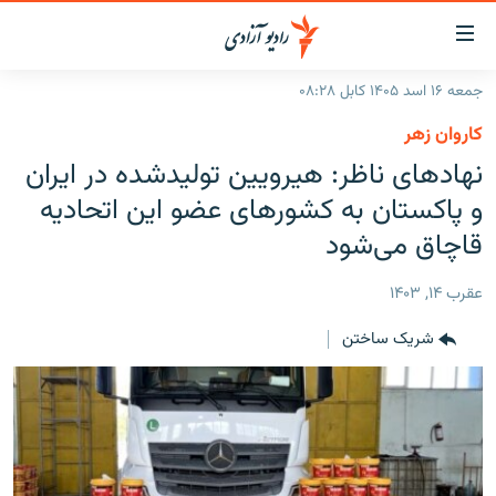
ینک‌های
ابل
سترسی
جمعه ۱۶ اسد ۱۴۰۵ کابل ۰۸:۲۸
ازگشت
صفحه نخست
کاروان زهر
ه
گزارش‌ها
نهادهای ناظر: هیرویین تولیدشده در ایران
تن
صلی
خبرها
افغانستان
و پاکستان به کشورهای عضو این اتحادیه
ازگشت
جدول نشرات
قاچاق می‌شود
منطقه
افغانستان
ه
نوی
مصاحبه‌ها
جهان
شرق میانه
عقرب ۱۴, ۱۴۰۳
صلی
برنامه‌ها
جهان
راجعه
شریک ساختن
ه
مجموعه تصویری
فحه
ورزش
ستجو
بحران مهاجرت
'کووید-۱۹'