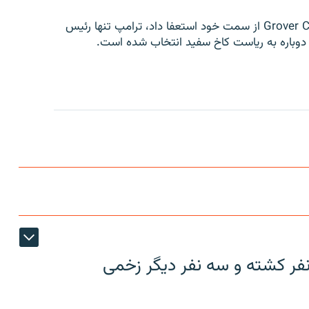
پس از انتخابات ۱۹۸۲، زمانی که گروور کلیولند Grover Cleveland از سمت خود استعفا داد، ترامپ تنها رئیس
نفر کشته و سه نفر دیگر زخمی