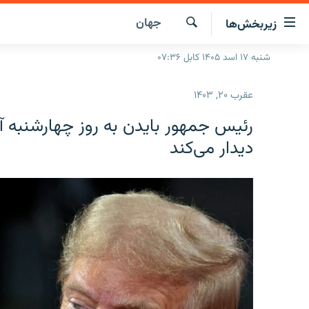
ینک‌های
جهان
زیربخش‌ها
ابل
سترسی
جستجو
شنبه ۱۷ اسد ۱۴۰۵ کابل ۰۷:۳۶
صفحه نخست
ازگشت
گزارش‌ها
ه
عقرب ۲۰, ۱۴۰۳
تن
خبرها
افغانستان
صلی
رئیس جمهور بایدن به روز چهارشنبه آ
ازگشت
جدول نشرات
منطقه
افغانستان
دیدار می‌کند
ه
مصاحبه‌ها
جهان
شرق میانه
نوی
صلی
برنامه‌ها
جهان
راجعه
مجموعه تصویری
ه
فحه
ورزش
ستجو
بحران مهاجرت
'کووید-۱۹'