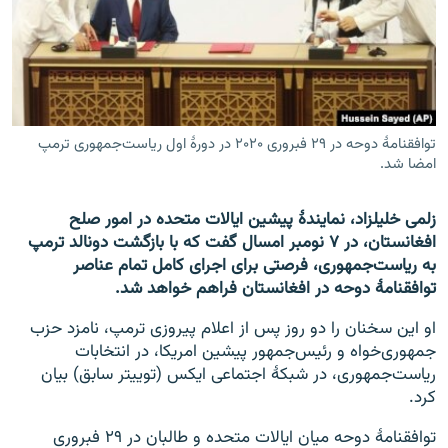
تماس
صفحه پشتو
Azadi English
توافقنامۀ دوحه در ۲۹ فبروری ۲۰۲۰ در دورۀ اول ریاست‌جمهوری ترمپ
به ما بپیوندید
امضا شد.
زلمی خلیلزاد، نمایندۀ پیشین ایالات متحده در امور صلح
افغانستان، در ۷ نومبر امسال گفت که با بازگشت دونالد ترمپ
همۀ سایت‌های رادیو آزادی/ رادیو اروپای آزاد
به ریاست‌جمهوری، فرصتی برای اجرای کامل تمام عناصر
توافقنامۀ دوحه در افغانستان فراهم خواهد شد.
او این سخنان را دو روز پس از اعلام پیروزی ترمپ، نامزد حزب
جمهوری‌خواه و رئیس‌جمهور پیشین امریکا، در انتخابات
ریاست‌جمهوری، در شبکۀ اجتماعی ایکس (توییتر سابق) بیان
کرد.
توافقنامۀ دوحه میان ایالات متحده و طالبان در ۲۹ فبروری