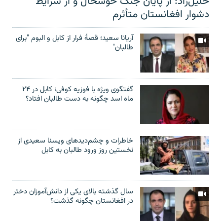
خلیل‌زاد: از پایان جنگ خوشحال و از شرایط
دشوار افغانستان متأثرم
آریانا سعید؛ قصۀ فرار از کابل و البوم "برای
طالبان"
گفتگوی ویژه با فوزیه کوفی؛ کابل در ۲۴
ماه اسد چگونه به دست طالبان افتاد؟
خاطرات و چشم‌دید‌های ویسنا سعیدی از
نخستین روز ورود طالبان به کابل
سال گذشته بالای یکی از دانش‌آموزان دختر
در افغانستان چگونه گذشت؟