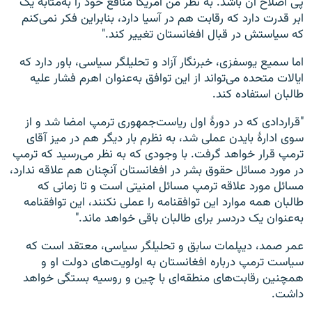
پی اصلاح آن باشد. به نظر من امریکا منافع خود را به‌مثابۀ یک
ابر قدرت دارد که رقابت هم در آسیا دارد، بنابراین فکر نمی‌کنم
که سیاستش در قبال افغانستان تغییر کند."
اما سمیع یوسفزی، خبرنگار آزاد و تحلیلگر سیاسی، باور دارد که
ایالات متحده می‌تواند از این توافق به‌عنوان اهرم فشار علیه
طالبان استفاده کند.
"قراردادی که در دورۀ اول ریاست‌جمهوری ترمپ امضا شد و از
سوی ادارۀ بایدن عملی شد، به نظرم بار دیگر هم در میز آقای
ترمپ قرار خواهد گرفت. با وجودی که به نظر می‌رسید که ترمپ
در مورد مسائل حقوق بشر در افغانستان آنچنان هم علاقه ندارد،
مسائل مورد علاقه ترمپ مسائل امنیتی است و تا زمانی که
طالبان همه موارد این توافقنامه را عملی نکنند، این توافقنامه
به‌عنوان یک دردسر برای طالبان باقی خواهد ماند."
عمر صمد، دیپلمات سابق و تحلیلگر سیاسی، معتقد است که
سیاست ترمپ درباره افغانستان به اولویت‌های دولت او و
همچنین رقابت‌های منطقه‌ای با چین و روسیه بستگی خواهد
داشت.