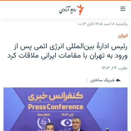
ینک‌های
ابل
سترسی
یکشنبه ۱۸ اسد ۱۴۰۵ کابل ۰۰:۱۲
ازگشت
صفحه نخست
ایران
ه
گزارش‌ها
رئیس ادارۀ بین‌المللی انرژی اتمی پس از
تن
صلی
خبرها
افغانستان
ورود به تهران با مقامات ایرانی ملاقات کرد
ازگشت
جدول نشرات
منطقه
افغانستان
ه
عقرب ۲۴, ۱۴۰۳
نوی
مصاحبه‌ها
جهان
شرق میانه
صلی
شریک ساختن
برنامه‌ها
جهان
راجعه
ه
مجموعه تصویری
فحه
ورزش
ستجو
بحران مهاجرت
'کووید-۱۹'