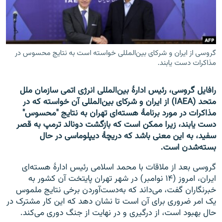
تماس
صفحه پشتو
Azadi English
گروسی از ایران و شرکای بین‌المللی خواسته است به نتایج محسوس در
مذاکرات دست یابند.
به ما بپیوندید
رافایل گروسی، رئیس ادارۀ بین‌المللی انرژی اتمی سازمان ملل
متحد (IAEA) از ایران و شرکای بین‌المللی آن خواسته که در
مذاکرات در مورد برنامۀ هسته‌ای تهران به نتایج "محسوس"
دست یابند، زیرا ممکن است که بازگشت دونالد ترمپ به قصر
همۀ سایت‌های رادیو آزادی/ رادیو اروپای آزاد
سفید، به این معنی باشد که دریچۀ دیپلوماسی در حال
بسته‌شدن است.
گروسی بعد از ملاقات با محمد اسلامی رئیس ادارۀ هسته‌ای
ایران، امروز (۱۴ نوامبر) در شهر تهران پایتخت آن کشور به
خبرنگاران گفت، می‌داند که به‌دست‌آوردن برخی نتایج ملموس
یک امر ضروری برای آن است تا نشان دهد که این کار مشترک در
حال بهبود است، از درگیری و در نهایت از جنگ دوری می‌کند.