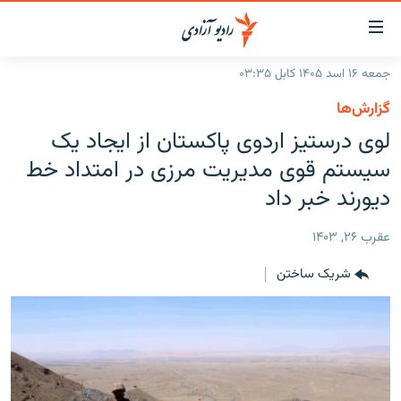
ینک‌های
ابل
سترسی
جمعه ۱۶ اسد ۱۴۰۵ کابل ۰۳:۳۵
ازگشت
صفحه نخست
گزارش‌ها
ه
گزارش‌ها
لوی درستیز اردوی پاکستان از ایجاد یک
تن
صلی
خبرها
افغانستان
سیستم قوی مدیریت مرزی در امتداد خط
ازگشت
جدول نشرات
دیورند خبر داد
منطقه
افغانستان
ه
نوی
مصاحبه‌ها
جهان
شرق میانه
عقرب ۲۶, ۱۴۰۳
صلی
برنامه‌ها
جهان
راجعه
شریک ساختن
ه
مجموعه تصویری
فحه
ورزش
ستجو
بحران مهاجرت
'کووید-۱۹'