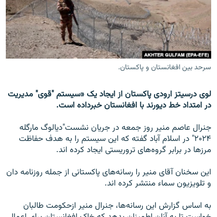
تماس
صفحه پشتو
Azadi English
سرحد بین افغانستان و پاکستان.
به ما بپیوندید
لوی درسیتز ارودی پاکستان از ایجاد یک «سیستم "قوی" مدیریت
در امتداد خط دیورند با افغانستان خبرداده است.
همۀ سایت‌های رادیو آزادی/ رادیو اروپای آزاد
جنرال عاصم منیر روز جمعه در جریان نشست"دیالوگ مارگله
۲۰۲۴" در اسلام آباد گفته که این سیستم را به هدف حفاظت
مرزها در برابر گروه‌های تروریستی ایجاد کرده اند.
این سخنان آقای منیر را رسانه‌های پاکستانی از جمله روزنامه دان
و تلویزیون سماء منتشر کرده اند.
به اساس گزارش این رسانه‌ها، جنرال منیر ازحکومت طالبان
خواست تا به آنان اطمینان بدهد که خاک افغانستان برای اعمال