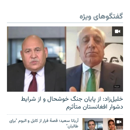
گفتگوهای ویژه
خلیل‌زاد: از پایان جنگ خوشحال و از شرایط
دشوار افغانستان متأثرم
آریانا سعید؛ قصۀ فرار از کابل و البوم "برای
طالبان"