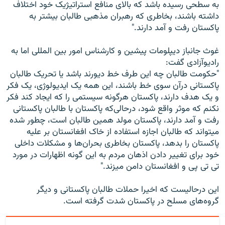
به سطحی رسیده باشد که بالای منافع استراتیژیک خود اختلاف
داشته باشند، بخاطری که رهبران مذهبی طالبان بیشتر به
پاکستان رفت و آمد دارند."
غوث جانباز دیپلومات پیشین و کارشناس امور بین المللی اما به
رادیوآزادی گفت:
"حکومت طالبان چه این طرف خط دیورند باشد یا تحریک طالبان
پاکستانی درآن سوی خط باشند، این همه یک ایدیولوژی، یک فکر
و یک هدف دارند، پاکستان هرگونه سیستمی را که ایجاد کند فکر
نکنم که موثر واقع شود، درحالی‌که پاکستان با طالبان پاکستانی
رفت و آمد دارند، پاکستان مولد همین طالبان است، چطور شده
میتواند که طالبان اجازه استفاده از خاک افغانستان بر علیه
پاکستان را بدهد، پاکستان بخاطری بحران‌ها و مشکلات داخلی
خود برای تغییر دادن اذهان مردم به این گونه اظهارات در مورد
تی تی پی و افغانستان دامن میزند."
این درحالیست که اخیرا حملات طالبان پاکستانی و دیگر
گروه‌های مسلح در پاکستان شدت گرفته است.