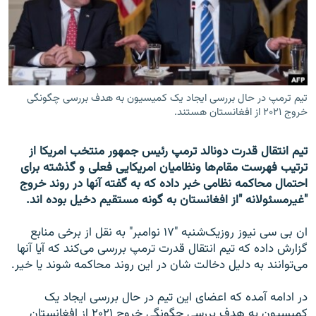
تماس
صفحه پشتو
Azadi English
تیم ترمپ در حال بررسی ایجاد یک کمیسیون به هدف بررسی چگونگی
خروج ۲۰۲۱ از افغانستان هستند.
به ما بپیوندید
تیم انتقال قدرت دونالد ترمپ رئیس جمهور منتخب امریکا از
ترتیب فهرست مقام‌ها ونظامیان امریکایی فعلی و گذشته برای
همۀ سایت‌های رادیو آزادی/ رادیو اروپای آزاد
احتمال محاکمه نظامی خبر داده که به گفته آنها در روند خروج
"غیرمسئولانه "از افغانستان به گونه مستقیم دخیل بوده اند.
ان بی سی نیوز روزیک‌شنبه "۱۷ نوامبر" به نقل از برخی منابع
گزارش داده که تیم انتقال قدرت ترمپ بررسی می‌کند که آیا آنها
می‌توانند به دلیل دخالت شان در این روند محاکمه شوند یا خیر.
در ادامه آمده که اعضای این تیم در حال بررسی ایجاد یک
کمیسیون به هدف بررسی چگونگی خروج ۲۰۲۱ از افغانستان