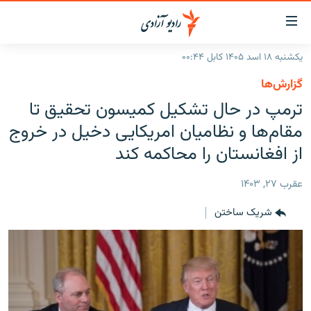
ینک‌های
ابل
سترسی
یکشنبه ۱۸ اسد ۱۴۰۵ کابل ۰۰:۴۴
ازگشت
صفحه نخست
گزارش‌ها
ه
گزارش‌ها
ترمپ در حال تشکیل کمیسون تحقیق تا
تن
صلی
خبرها
افغانستان
مقام‌ها و نظامیان امریکایی دخیل در خروج
ازگشت
جدول نشرات
از افغانستان را محاکمه کند
منطقه
افغانستان
ه
نوی
مصاحبه‌ها
جهان
شرق میانه
عقرب ۲۷, ۱۴۰۳
صلی
برنامه‌ها
جهان
راجعه
شریک ساختن
ه
مجموعه تصویری
فحه
ورزش
ستجو
بحران مهاجرت
'کووید-۱۹'