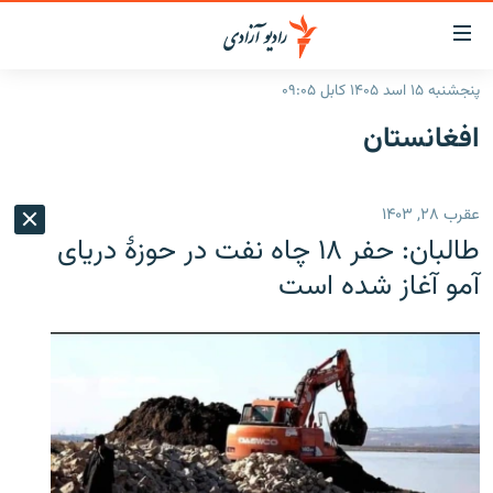
ینک‌های
ابل
سترسی
پنجشنبه ۱۵ اسد ۱۴۰۵ کابل ۰۹:۰۵
ازگشت
صفحه نخست
افغانستان
ه
گزارش‌ها
تن
صلی
خبرها
افغانستان
عقرب ۲۸, ۱۴۰۳
ازگشت
جدول نشرات
منطقه
افغانستان
ه
طالبان: حفر ۱۸ چاه نفت در حوزۀ دریای
نوی
مصاحبه‌ها
جهان
شرق میانه
آمو آغاز شده است
صلی
برنامه‌ها
جهان
راجعه
ه
مجموعه تصویری
فحه
ورزش
ستجو
بحران مهاجرت
'کووید-۱۹'