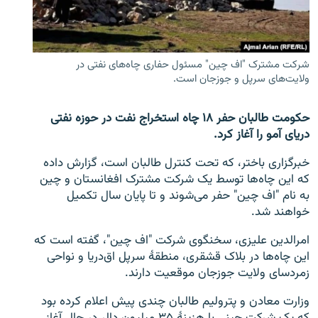
تماس
صفحه پشتو
شرکت مشترک "اف چین" مسئول حفاری چاه‌های نفتی در
Azadi English
ولایت‌های سرپل و جوزجان است.
به ما بپیوندید
حکومت طالبان حفر ۱۸ چاه استخراج نفت در حوزه نفتی
دریای آمو را آغاز کرد.
خبرگزاری باختر، که تحت کنترل طالبان است، گزارش داده
که این چاه‌ها توسط یک شرکت مشترک افغانستان و چین
همۀ سایت‌های رادیو آزادی/ رادیو اروپای آزاد
به نام "اف چین" حفر می‌شوند و تا پایان سال تکمیل
خواهند شد.
امرالدین علیزی، سخنگوی شرکت "اف چین"، گفته است که
این چاه‌ها در بلاک قشقری، منطقۀ سرپل اق‌دریا و نواحی
زمردسای ولایت جوزجان موقعیت دارند.
وزارت معادن و پترولیم طالبان چندی پیش اعلام کرده بود