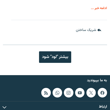
ادامه خبر ...
شریک ساختن
بیشتر "لود" شود
به ما بپیوندید
ارتباط