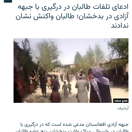
ادعای تلفات طالبان در درگیری با جبهه
آزادی در بدخشان؛ طالبان واکنش نشان
ندادند
آرشیف
جبهه آزادی افغانستان مدعی شده است که در درگیری با
طالبان در ولسوالی زیباک ولایت بدخشان، پنج عضو طالبان