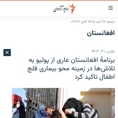
ینک‌های
ابل
سترسی
جمعه ۱۶ اسد ۱۴۰۵ کابل ۰۹:۴۸
ازگشت
صفحه نخست
افغانستان
ه
گزارش‌ها
تن
صلی
خبرها
افغانستان
عقرب ۳۰, ۱۴۰۳
ازگشت
جدول نشرات
منطقه
افغانستان
ه
برنامهٔ افغانستان عاری از پولیو به
نوی
مصاحبه‌ها
جهان
شرق میانه
تلاش‌ها در زمینه محو بیماری فلج
صلی
اطفال تاکید کرد
برنامه‌ها
جهان
راجعه
ه
مجموعه تصویری
فحه
ورزش
ستجو
بحران مهاجرت
'کووید-۱۹'