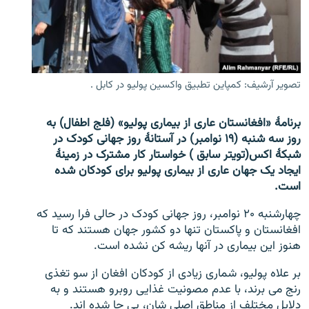
تماس
صفحه پشتو
Azadi English
تصویر آرشیف: کمپاین تطبیق واکسین پولیو در کابل .
به ما بپیوندید
برنامۀ «افغانستان عاری از بیماری پولیو» (فلج اطفال) به
روز سه شنبه (۱۹ نوامبر) در آستانۀ روز جهانی کودک در
شبکۀ اکس(تویتر سابق ) خواستار کار مشترک در زمینۀ
ایجاد یک جهان عاری از بیماری پولیو برای کودکان شده
همۀ سایت‌های رادیو آزادی/ رادیو اروپای آزاد
است.
چهارشنبه ۲۰ نوامبر، روز جهانی کودک در حالی فرا رسید که
افغانستان و پاکستان تنها دو کشور جهان هستند که تا
هنوز این بیماری در آنها ریشه کن نشده است.
بر علاه پولیو، شماری زیادی از کودکان افغان از سو تغذی
رنج می برند، با عدم مصونیت غذایی روبرو هستند و به
دلایل مختلف از مناطق اصلی شان، بی جا شده اند.