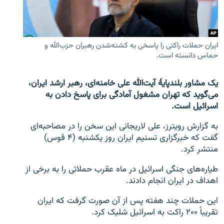
تماس
صفحه پشتو
ایران حملات راکتی را پاسخی به کشته‌شدن رهبران حزب‌الله و
Azadi English
حماس دانسته است.
به ما بپیوندید
یک مشاور بلندپایۀ آیت‌الله علی خامنه‌ای، رهبر ارشد ایران،
می‌گوید که تهران مشغول آمادگی برای پاسخ دادن به
اسرائیل است.
به گزارش رویترز، علی لاریجانی این سخن را در مصاحبه‌ای
همۀ سایت‌های رادیو آزادی/ رادیو اروپای آزاد
گفت که خبرگزاری تسنیم ایران روز یکشنبه (۴ قوس)
منتشر کرد.
طیاره‌های جنگی اسرائیل در ماه عقرب حملاتی را به برخی از
اهداف در ایران انجام دادند.
این حملات چند هفته پس از آن صورت گرفت که ایران
تقریباً ۲۰۰ راکت به اسرائیل شلیک کرد.