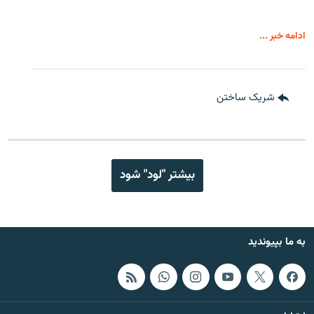
ادامه خبر ...
شریک ساختن
بیشتر "لود" شود
به ما بپیوندید