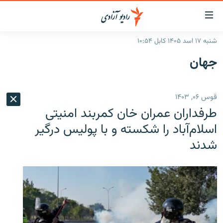
ینک‌های
ابل
سترسی
شنبه ۱۷ اسد ۱۴۰۵ کابل ۱۰:۵۴
ازگشت
صفحه نخست
جهان
ه
گزارش‌ها
تن
صلی
خبرها
افغانستان
قوس ۰۶, ۱۴۰۳
ازگشت
جدول نشرات
منطقه
افغانستان
ه
طرفداران عمران خان کمر‌بند امنیتی
نوی
مصاحبه‌ها
جهان
شرق میانه
اسلام‌آباد را شکسته و با پولیس درگیر
صلی
شدند
برنامه‌ها
جهان
راجعه
ه
مجموعه تصویری
فحه
ورزش
ستجو
بحران مهاجرت
'کووید-۱۹'