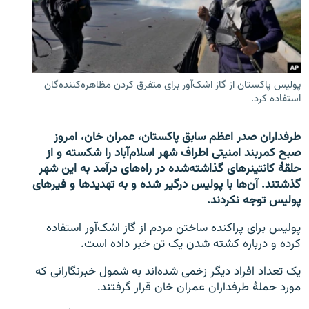
تماس
صفحه پشتو
Azadi English
پولیس پاکستان از گاز اشک‌آور برای متفرق کردن مظاهره‌کننده‌گان
استفاده کرد.
به ما بپیوندید
طرفداران صدر اعظم سابق پاکستان، عمران خان، امروز
صبح کمر‌بند امنیتی اطراف شهر اسلام‌آباد را شکسته و از
حلقۀ کانتینرهای گذاشته‌شده در راه‌های درآمد به این شهر
همۀ سایت‌های رادیو آزادی/ رادیو اروپای آزاد
گذشتند. آن‌ها با پولیس درگیر شده و به تهدیدها و فیرهای
پولیس توجه نکردند.
پولیس برای پراکنده ساختن مردم از گاز اشک‌آور استفاده
کرده و درباره کشته شدن یک تن خبر داده است.
یک تعداد افراد دیگر زخمی شده‌اند به شمول خبرنگارانی که
مورد حملۀ طرفداران عمران خان قرار گرفتند.