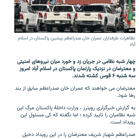
تماس
صفحه پشتو
Azadi English
تظاهرات طرفداران عمران خان صدراعظم پیشین پاکستان در اسلام
آباد
به ما بپیوندید
چهار شبه نظامی در جریان زد و خورد میان نیروهای امنیتی
و معترضان در نزدیک پارلمان پاکستان در اسلام آباد امروز
سه شنبه ۶ قوس کشته شدند.
همۀ سایت‌های رادیو آزادی/ رادیو اروپای آزاد
معترضان می خواهند که عمران خان صدراعظم سابق از بند
رها شود.
به گزارش خبرگزاری رویترز ، وزارت داخلۀ پاکستان مرگ این
شبه نظامیان را تایید کرده ؛ اما نگفته که کی مسئول این
رویداد است.
صدراعظم شهباز شریف معترضان را در این رویداد دخیل