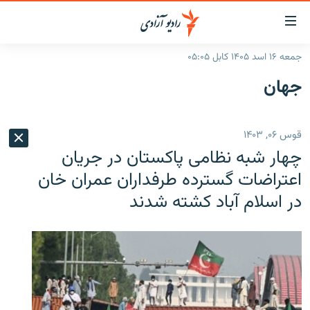
ینک‌های
ابل
سترسی
جمعه ۱۶ اسد ۱۴۰۵ کابل ۰۵:۰۵
ازگشت
صفحه نخست
جهان
ه
گزارش‌ها
تن
صلی
خبرها
افغانستان
قوس ۰۶, ۱۴۰۳
ازگشت
جدول نشرات
منطقه
افغانستان
ه
چهار شبه نظامی پاکستان در جریان
نوی
مصاحبه‌ها
جهان
شرق میانه
اعتراضات گسترده طرفداران عمران خان
صلی
در اسلام آباد کشته شدند
برنامه‌ها
جهان
راجعه
ه
مجموعه تصویری
فحه
ورزش
ستجو
بحران مهاجرت
'کووید-۱۹'