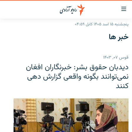
ینک‌های
ابل
سترسی
پنجشنبه ۱۵ اسد ۱۴۰۵ کابل ۰۴:۵۹
ازگشت
صفحه نخست
خبر ها
ه
گزارش‌ها
تن
صلی
خبرها
افغانستان
قوس ۰۷, ۱۴۰۳
ازگشت
جدول نشرات
منطقه
افغانستان
ه
دیدبان حقوق بشر: خبرنگاران افغان
نوی
مصاحبه‌ها
جهان
شرق میانه
نمی‌توانند بگونه واقعی گزارش دهی
صلی
کنند
برنامه‌ها
جهان
راجعه
ه
مجموعه تصویری
فحه
ورزش
ستجو
بحران مهاجرت
'کووید-۱۹'