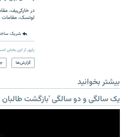
در خارکی‌یف، مق
لوتسک، مقامات م
شریک ساخت
راپور از این بخش اس
گزارش‌ها
جه
بیشتر بخوانید
یک سالگی و دو سالگی 'بازگشت طالبان ب