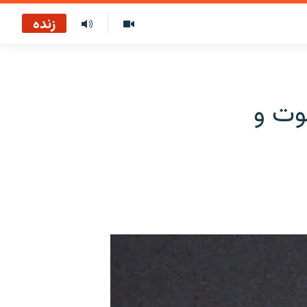
زنده
وت و