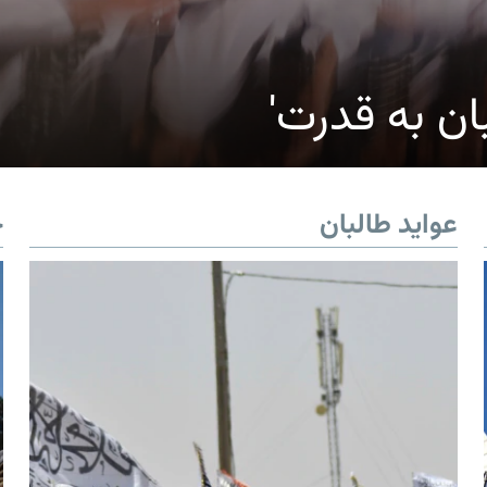
ان به قدرت'
عواید طالبان
خ