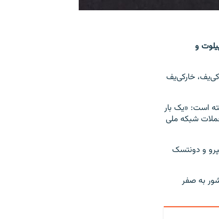
یلوت و
ی‌یف، خارکی‌یف
نه‌های اجتماعی گفته است: «یک بار
حملات شبکه ملی
یپرو و دونتسک
شور به صفر