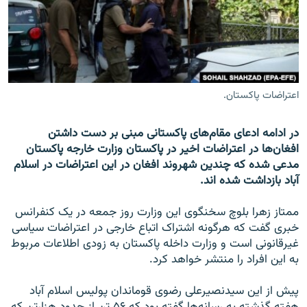
تماس
صفحه پشتو
Azadi English
اعتراضات پاکستان.
به ما بپیوندید
در ادامه ادعای مقام‌های پاکستانی مبنی بر دست داشتن
افغان‌ها در اعتراضات اخیر در پاکستان وزارت خارجه پاکستان
مدعی شده که چندین شهروند افغان در این اعتراضات در اسلام
همۀ سایت‌های رادیو آزادی/ رادیو اروپای آزاد
آباد بازداشت شده اند.
ممتاز زهرا بلوچ سخنگوی این وزارت روز جمعه در یک کنفرانس
خبری گفت که هرگونه اشتراک اتباع خارجی در اعتراضات سیاسی
غیرقانونی است و وزارت داخله پاکستان به زودی اطلاعات مربوط
به این افراد را منتشر خواهد کرد.
پیش از این سیدنصیرعلی رضوی قوماندان پولیس اسلام آباد
هفته گذشته به رسانه‌ها گفته بود که ۵۶ تن از حدود هزارتن که