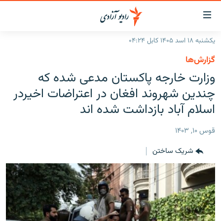
ینک‌های
ابل
سترسی
یکشنبه ۱۸ اسد ۱۴۰۵ کابل ۰۴:۲۴
ازگشت
صفحه نخست
گزارش‌ها
ه
گزارش‌ها
وزارت خارجه پاکستان مدعی شده که
تن
صلی
خبرها
افغانستان
چندین شهروند افغان در اعتراضات اخیردر
ازگشت
جدول نشرات
اسلام آباد بازداشت شده اند
منطقه
افغانستان
ه
نوی
مصاحبه‌ها
جهان
شرق میانه
قوس ۱۰, ۱۴۰۳
صلی
برنامه‌ها
جهان
راجعه
شریک ساختن
ه
مجموعه تصویری
فحه
ورزش
ستجو
بحران مهاجرت
'کووید-۱۹'