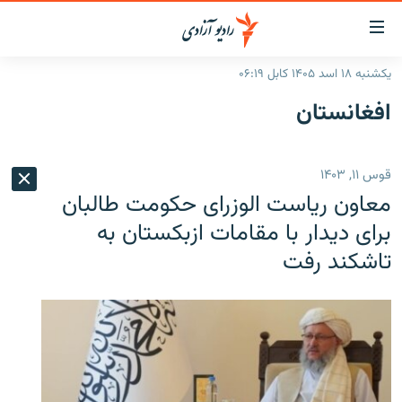
ینک‌های
ابل
سترسی
یکشنبه ۱۸ اسد ۱۴۰۵ کابل ۰۶:۱۹
ازگشت
صفحه نخست
افغانستان
ه
گزارش‌ها
تن
صلی
خبرها
افغانستان
قوس ۱۱, ۱۴۰۳
ازگشت
جدول نشرات
منطقه
افغانستان
ه
معاون ریاست الوزرای حکومت طالبان
نوی
مصاحبه‌ها
جهان
شرق میانه
برای دیدار با مقامات ازبکستان به
صلی
تاشکند رفت
برنامه‌ها
جهان
راجعه
ه
مجموعه تصویری
فحه
ورزش
ستجو
بحران مهاجرت
'کووید-۱۹'