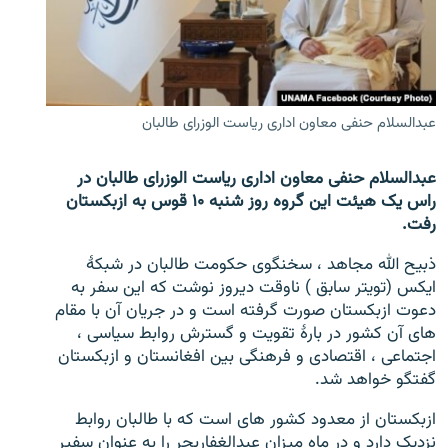
تماس
صفحه پشتو
Azadi English
عبدالسلام حنفی معاون اداری ریاست الوزرای طالبان
به ما بپیوندید
عبدالسلام حنفی معاون اداری ریاست الوزرای طالبان در
راس یک هیئت این گروه روز شنبه ۱۰ قوس به ازبکستان
رفت.
همۀ سایت‌های رادیو آزادی/ رادیو اروپای آزاد
ذبیح الله مجاهد ، سخنگوی حکومت طالبان در شبکۀ
ایکس (تویتر سابق ) ناوقت دیروز نوشت که این سفر به
دعوت ازبکستان صورت گرفته است و در جریان آن با مقام
های آن کشور در بارۀ تقویت و گسترش روابط سیاسی ،
اجتماعی ، اقتصادی و فرهنگی بین افغانستان و ازبکستان
گفتگو خواهد شد.
ازبکستان از معدود کشور های است که با طالبان روابط
نزدیک دارد و در ماه میزان عبدالغفاربحر را به عنوان سفیر