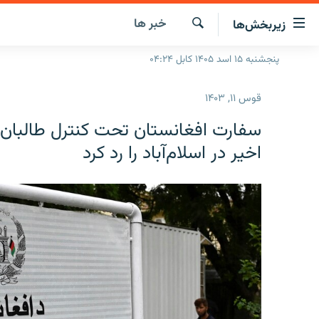
ینک‌های
خبر ها
زیربخش‌ها
ابل
سترسی
جستجو
پنجشنبه ۱۵ اسد ۱۴۰۵ کابل ۰۴:۲۴
صفحه نخست
ازگشت
گزارش‌ها
ه
قوس ۱۱, ۱۴۰۳
تن
خبرها
افغانستان
صلی
سفارت افغانستان تحت کنترل طالبان 
ازگشت
جدول نشرات
منطقه
افغانستان
اخیر در اسلام‌آباد را رد کرد
ه
مصاحبه‌ها
جهان
شرق میانه
نوی
صلی
برنامه‌ها
جهان
راجعه
مجموعه تصویری
ه
فحه
ورزش
ستجو
بحران مهاجرت
'کووید-۱۹'