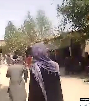
آرشیف