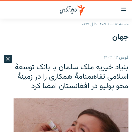
ینک‌های
ابل
سترسی
جمعه ۱۶ اسد ۱۴۰۵ کابل ۰۱:۲۱
ازگشت
صفحه نخست
جهان
ه
گزارش‌ها
تن
صلی
خبرها
افغانستان
قوس ۱۲, ۱۴۰۳
ازگشت
جدول نشرات
منطقه
افغانستان
ه
بنیاد خیریه ملک سلمان با بانک توسعۀ
نوی
مصاحبه‌ها
جهان
شرق میانه
اسلامی تفاهمنامۀ همکاری را در زمینۀ
صلی
محو پولیو در افغانستان امضا کرد
برنامه‌ها
جهان
راجعه
ه
مجموعه تصویری
فحه
ورزش
ستجو
بحران مهاجرت
'کووید-۱۹'