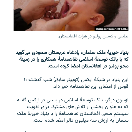
تماس
صفحه پشتو
Azadi English
تطبیق واکسین پولیو در هرات افغانستان.
به ما بپیوندید
بنیاد خیریۀ ملک سلمان، پادشاه عربستان سعودی می‌گوید
که با بانک توسعۀ اسلامی تفاهمنامۀ همکاری را در زمینۀ
محو پولیو در افغانستان امضا کرده است.
همۀ سایت‌های رادیو آزادی/ رادیو اروپای آزاد
این بنیاد در شبکۀ ایکس (توییتر سابق) شب گذشته ۱۱
قوس از امضای این تفاهمنامه خبر داد.
ازسوی دیگر، بانک توسعۀ اسلامی در پستی در ایکس گفته
که به عنوان بخشی از تلاش‌های مشترک برای تقویت
سیستم صحی افغانستان تفاهمنامۀ را با بنیاد خیریۀ ملک
سلمان به ارزش سه میلیون دالر امضا شده است.