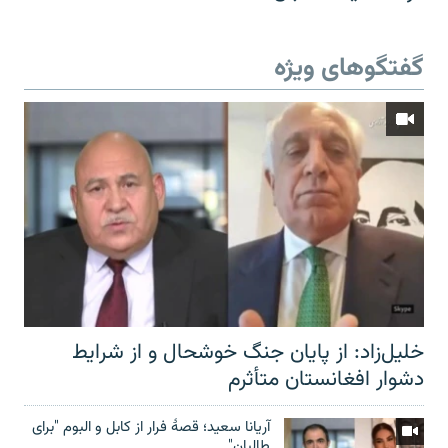
گفتگوهای ویژه
خلیل‌زاد: از پایان جنگ خوشحال و از شرایط
دشوار افغانستان متأثرم
آریانا سعید؛ قصۀ فرار از کابل و البوم "برای
طالبان"