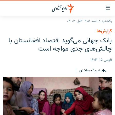
ینک‌های
ابل
سترسی
یکشنبه ۱۸ اسد ۱۴۰۵ کابل ۰۴:۰۳
ازگشت
صفحه نخست
گزارش‌ها
ه
گزارش‌ها
بانک جهانی می‌گوید اقتصاد افغانستان با
تن
صلی
خبرها
افغانستان
چالش‌های جدی مواجه است
ازگشت
جدول نشرات
منطقه
افغانستان
ه
قوس ۱۵, ۱۴۰۳
نوی
مصاحبه‌ها
جهان
شرق میانه
صلی
شریک ساختن
برنامه‌ها
جهان
راجعه
ه
مجموعه تصویری
فحه
ورزش
ستجو
بحران مهاجرت
'کووید-۱۹'