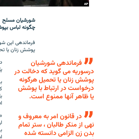
شورشیان مسلح در
چگونه لباس بپوش
پوشش زنان یا تحم
فرماندهی شورشیان
د
پ
درسوریه می گوید که دخالت در
پوشش زنان یا تحمیل هرگونه
ب
درخواست در ارتباط با پوشش
ک
یا ظاهر آنها ممنوع است.
ب
ا
در قانون امر به معروف و
«
ا
نهی از منکر طالبان ، ستر تمام
ب
بدن زن الزامی دانسته شده
ا