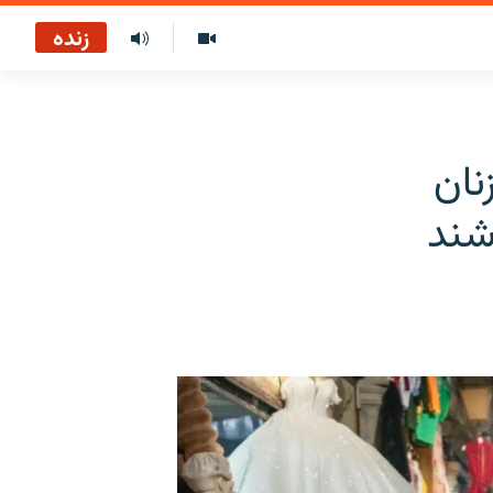
زنده
نان
شند