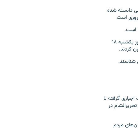
امی دانسته شده
روری است
 است.
شورشیان به رهبری گروه هیئت تحریرالشام پس از پیشروی در بخش های از سوریه روز یکشنبه ۱۸
 کردند.
ی شناسند.
اجباری گرفته تا
تحریرالشام در
ان‌های مردم