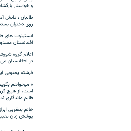
و خواستار بازگشا
طالبان ، دانش آمو
روی دختران بستن
افغانستان مسدود
اعلام گروه شورشی
در افغانستان می 
فرشته یعقوبی ای
« میخواهم بگویم 
است، از هیچ گروه
ظالم ماندگاری ند
خانم یعقوبی ابرا
پوشش زنان تغییر
صفحه پشتو