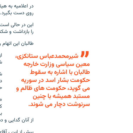
در اعلامیه به هی
روی دست بگیرد.
این در حالی است 
را بازداشت و شکن
طالبان این اتهام ر
شیرمحمدعباس ستانکزی،
ا
ش
معین سیاسی وزارت خارجه
طالبان با اشاره به سقوط
حکومت بشار اسد در سوریه
د
می گوید، حکومت های ظالم و
ح
مستبد همیشه با چنین
«
سرنوشت دچار می شوند.
ک
ب
از آنان گدایی و د
پیش از این ، آقا