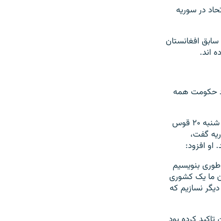
حاد در سوریه
 سابق افغانستان
ه اند.
جاد حکومت همه
شیرمحمدعباس ستانکزی، معین سیاسی وزارت خارجه طالبان روز سه شنبه ۲۰ قوس
ریه گفت،
او افزود:
 طوری بنویسیم
دان ما یک کشوری
دیگر نسازیم که
تاکید کرده بود