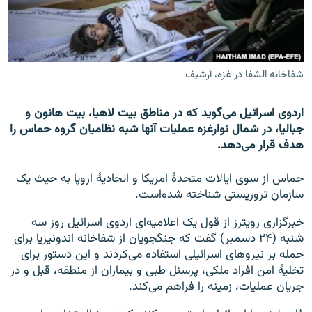
تماس
صفحه پشتو
Azadi English
شفاخانه الشفا در غزه، آرشیف
به ما بپیوندید
اردوی اسرائیل می‌گوید که در مناطق بیت لاهیا، بیت هانون و
جبالیا، در شمال نوارغزه عملیات آنها شبه نظامیان گروه حماس را
هدف قرار می‌دهد.
همۀ سایت‌های رادیو آزادی/ رادیو اروپای آزاد
حماس از سوی ایالات متحدۀ امریکا و اتحادیۀ اروپا به حیث یک
سازمان تروریستی شناخته شده‌است.
خبرگزاری رویترز از قول یک اعلامیه‌ای اردوی اسرائیل روز سه
شنبه (۲۴ دسمبر) گفت که جنگجویان از شفاخانه اندونیزیا برای
حمله بر نیروهای اسرائیلی استفاده می‌کردند و این دستور برای
تخلیۀ امن افراد ملکی، پرسنل طبی و بیماران از منطقه، قبل و در
جریان عملیات، زمینه را فراهم می‌کند.