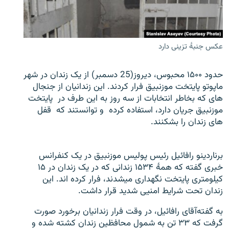
تماس
صفحه پشتو
عکس جنبۀ تزینی دارد
Azadi English
حدود ۱۵۰۰ محبوس، دیروز(25 دسمبر) از یک زندان در شهر
به ما بپیوندید
ماپوتو پایتخت موزنبیق فرار کردند. این زندانیان از جنجال
های که بخاطر انتخابات از سه روز به این طرف در پایتخت
موزنبیق جریان دارد، استفاده کرده و توانستند که قفل
های زندان را بشکنند.
همۀ سایت‌های رادیو آزادی/ رادیو اروپای آزاد
برناردینو رافائیل رئیس پولیس موزنبیق در یک کنفرانس
خبری گفته که همۀ ۱۵۳۴ زندانی که در یک زندان در ۱۵
کیلومتری پایتخت نگهداری میشدند، فرار کرده اند. این
زندان تحت شرایط امنیی شدید قرار داشت.
به گفته‌آقای رافائیل، در وقت فرار زندانیان برخورد صورت
گرفت که ۳۳ تن به شمول محافظین زندان کشته شده و