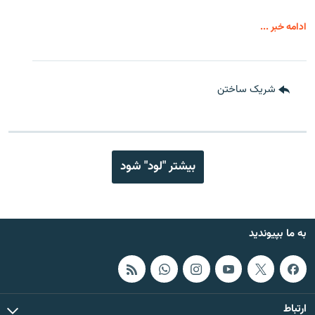
ادامه خبر ...
شریک ساختن
بیشتر "لود" شود
به ما بپیوندید
ارتباط