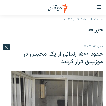
ینک‌های
ابل
سترسی
شنبه ۱۷ اسد ۱۴۰۵ کابل ۰۲:۳۳
ازگشت
صفحه نخست
خبر ها
ه
گزارش‌ها
تن
صلی
خبرها
افغانستان
جدی ۰۶, ۱۴۰۳
ازگشت
جدول نشرات
منطقه
افغانستان
ه
حدود ۱۵۰۰ زندانی از یک محبس در
نوی
مصاحبه‌ها
جهان
شرق میانه
موزنبیق فرار کردند
صلی
برنامه‌ها
جهان
راجعه
ه
مجموعه تصویری
فحه
ورزش
ستجو
بحران مهاجرت
'کووید-۱۹'