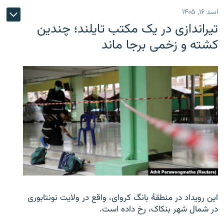
اسد ۱۶, ۱۴۰۵
تیراندازی در یک مکتب تایلند؛ چندین
کشته و زخمی برجا ماند
این رویداد در منطقۀ بانگ کروای، واقع در ولایت نونتابوری
در شمال شهر بنکاک، رخ داده است.