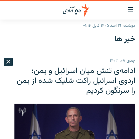
ینک‌های
ابل
سترسی
دوشنبه ۱۹ اسد ۱۴۰۵ کابل ۰۱:۱۴
ازگشت
صفحه نخست
خبر ها
ه
گزارش‌ها
تن
صلی
خبرها
افغانستان
جدی ۰۸, ۱۴۰۳
ازگشت
جدول نشرات
منطقه
افغانستان
ه
ادامه‌ی تنش میان اسرائیل و یمن؛
نوی
مصاحبه‌ها
جهان
شرق میانه
اردوی اسرائیل راکت شلیک شده از یمن
صلی
را سرنگون کردیم
برنامه‌ها
جهان
راجعه
ه
مجموعه تصویری
فحه
ورزش
ستجو
بحران مهاجرت
'کووید-۱۹'