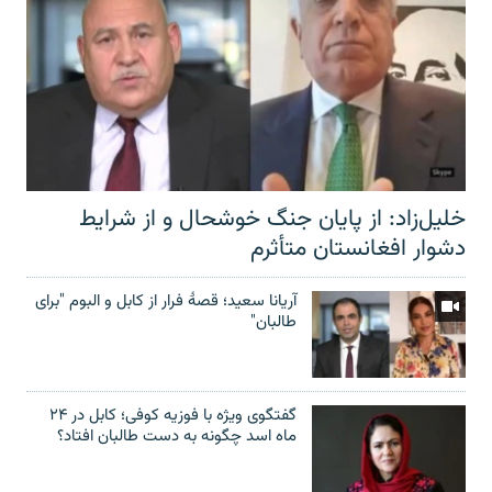
خلیل‌زاد: از پایان جنگ خوشحال و از شرایط
دشوار افغانستان متأثرم
آریانا سعید؛ قصۀ فرار از کابل و البوم "برای
طالبان"
گفتگوی ویژه با فوزیه کوفی؛ کابل در ۲۴
ماه اسد چگونه به دست طالبان افتاد؟