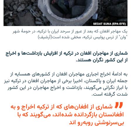
تماس
صفحه پشتو
Azadi English
یک مهاجر افغان که بعد از عبور از سرحد ایران با ترکیه، در حومۀ شهر
"وان" از ترس پولیس ترکیه، مخفی شده است(آرشیف)
به ما بپیوندید
شماری از مهاجران افغان در ترکیه از افزایش بازداشت‌ها و اخراج
از این کشور نگران هستند.
همۀ سایت‌های رادیو آزادی/ رادیو اروپای آزاد
به ادامهٔ اخراج اجباری مهاجران افغان از کشورهای همسایه از
جمله ایران و پاکستان، اخیرا برخی از مهاجران افغان در ترکیه نیز
با ابراز نگرانی می‌گویند، بازداشت و اخراج مهاجران در این کشور
شدت گرفته است.
شماری از افغان‌های که از ترکیه اخراج و به
افغانستان بازگردانده شده‌اند، می‌گویند که با
بی‌سرنوشتی روبه‌رو اند