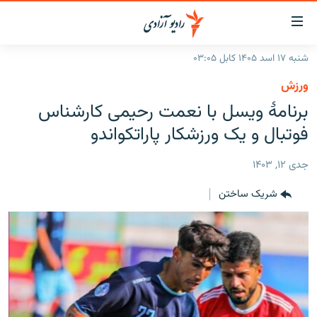
ینک‌های
ابل
سترسی
شنبه ۱۷ اسد ۱۴۰۵ کابل ۰۳:۰۵
ازگشت
صفحه نخست
ورزش
ه
گزارش‌ها
برنامۀ ویسل با نعمت رحیمی کارشناس
تن
صلی
خبرها
افغانستان
فوتبال و یک ورزشکار پاراتکواندو
ازگشت
جدول نشرات
منطقه
افغانستان
ه
جدی ۱۲, ۱۴۰۳
نوی
مصاحبه‌ها
جهان
شرق میانه
صلی
شریک ساختن
برنامه‌ها
جهان
راجعه
ه
مجموعه تصویری
فحه
ورزش
ستجو
بحران مهاجرت
'کووید-۱۹'