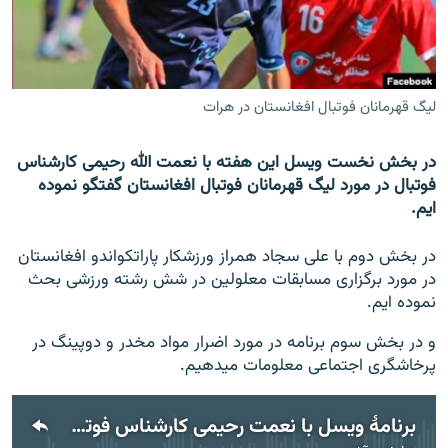
تماس
صفحه پشتو
Azadi English
لیگ قهرمانان فوتبال افغانستان در هرات
به ما بپیوندید
در بخش نخست ویسل این هفته با نعمت الله رحیمی کارشناس
فوتبال در مورد لیگ قهرمانان فوتبال افغانستان گفتگو نموده
ایم.
همۀ سایت‌های رادیو آزادی/ رادیو اروپای آزاد
در بخش دوم با علی سجاد همراز ورزشکار پاراتکواندو افغانستان
در مورد برگزاری مسابقات معلولین در شش رشته ورزشی بحث
نموده ایم.
و در بخش سوم برنامه در مورد اضرار مواد مخدر و دوپینگ در
پرخاشگری اجتماعی معلومات میدهیم.
برنامۀ ویسل با نعمت رحیمی کارشناس فوتبال و یک ورزشکار پاراتکواندو