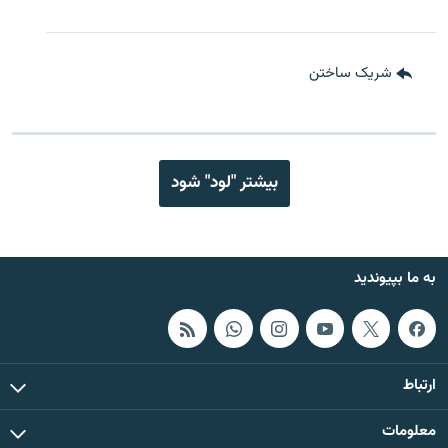
شریک ساختن
بیشتر "لود" شود
به ما بپیوندید
ارتباط
معلومات