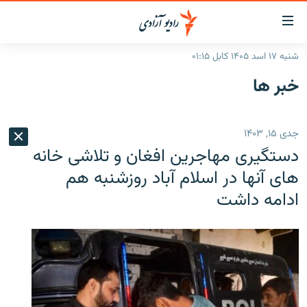
ینک‌های
ابل
سترسی
شنبه ۱۷ اسد ۱۴۰۵ کابل ۰۱:۱۵
ازگشت
صفحه نخست
خبر ها
ه
گزارش‌ها
تن
صلی
خبرها
افغانستان
جدی ۱۵, ۱۴۰۳
ازگشت
جدول نشرات
منطقه
افغانستان
ه
دستگیری مهاجرین افغان و تلاشی خانه
نوی
مصاحبه‌ها
جهان
شرق میانه
های آنها در اسلام آباد روزشنبه هم
صلی
ادامه داشت
برنامه‌ها
جهان
راجعه
ه
مجموعه تصویری
فحه
ورزش
ستجو
بحران مهاجرت
'کووید-۱۹'