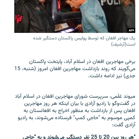
تماس
صفحه پشتو
Azadi English
یک مهاجر افغان که توسط پولیس پاکستان دستگیر شده
است(آرشیف)
به ما بپیوندید
برخی مهاجرین افغان در اسلام آباد، پایتخت پاکستان
می‌گویند که روند بازداشت مهاجرین افغان امروز (شنبه، 15
جدی) نیز ادامه داشت.
همۀ سایت‌های رادیو آزادی/ رادیو اروپای آزاد
میوند عَلَمی، سرپرست شورای مهاجرین افغان در اسلام آباد
در گفت‌و‌گو با رادیو آزادی با بیان اینکه هر روز مهاجرین
افغان پس از بازداشت به منظور اخراج به افغانستان به
کمپی موسوم به "حاجی کمپ" فرستاده می‌شوند، به رادیو
آزادی گفت:
"هر روز بین 20 تا 25 نفر دستگیر می‌شوند و به "حاجی