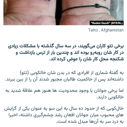
تماس
صفحه پشتو
Azadi English
Tatto , Afghanistan
به ما بپیوندید
برخی تتو کاران می‌گویند، در سه سال گذشته با مشکلات زیادی
در کار شان رو‌به‌رو بوده اند و چندین بار از ترس بازداشت و
شکنجه محل کار شان را عوض کرده اند.
همۀ سایت‌های رادیو آزادی/ رادیو اروپای آزاد
به گفتهٔ شماری از افرادی که در بدن شان خالکوبی (تتو)
داشته‌اند پس از حاکمیت طالبان مجبور شدند آن را از بین ببرند.
اما برخی جوانان با وجود محدودیت ها هنوز هم علاقهٔ شدید به
خالکوبی دارند.
خال‌کوبی که از حدود ده سال به این سو به عنوان یکی از گرایش
های محبوب میان جوانان افغان رشد چشم‌گیری داشته، اخیرا
به درد سر به آن‌ها مبدل شده است.