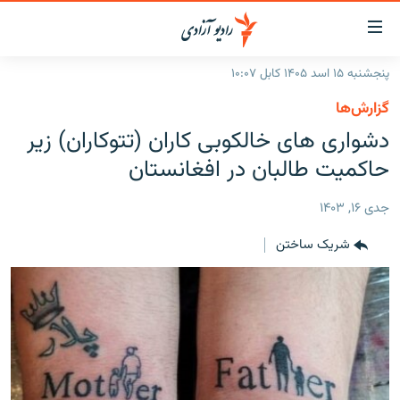
ینک‌های
ابل
سترسی
پنجشنبه ۱۵ اسد ۱۴۰۵ کابل ۱۰:۰۷
ازگشت
صفحه نخست
گزارش‌ها
ه
گزارش‌ها
دشواری های خالکوبی کاران (تتوکاران) زیر
تن
صلی
خبرها
افغانستان
حاکمیت طالبان در افغانستان
ازگشت
جدول نشرات
منطقه
افغانستان
ه
جدی ۱۶, ۱۴۰۳
نوی
مصاحبه‌ها
جهان
شرق میانه
صلی
شریک ساختن
برنامه‌ها
جهان
راجعه
ه
مجموعه تصویری
فحه
ورزش
ستجو
بحران مهاجرت
'کووید-۱۹'