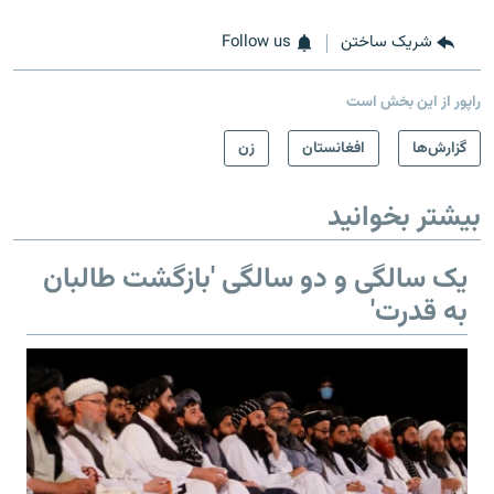
شریک ساختن
Follow us
راپور از این بخش است
گزارش‌ها
افغانستان
زن
بیشتر بخوانید
یک سالگی و دو سالگی 'بازگشت طالبان
به قدرت'