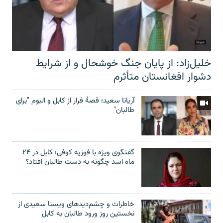
خلیل‌زاد: از پایان جنگ خوشحال و از شرایط
دشوار افغانستان متأثرم
آریانا سعید؛ قصۀ فرار از کابل و البوم "برای
طالبان"
گفتگوی ویژه با فوزیه کوفی؛ کابل در ۲۴
ماه اسد چگونه به دست طالبان افتاد؟
خاطرات و چشم‌دید‌های ویسنا سعیدی از
نخستین روز ورود طالبان به کابل