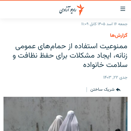
ینک‌های
ابل
سترسی
جمعه ۱۶ اسد ۱۴۰۵ کابل ۱۱:۰۹
ازگشت
صفحه نخست
گزارش‌ها
ه
گزارش‌ها
ممنوعیت‌ استفاده از حمام‌های عمومی
تن
صلی
خبرها
افغانستان
زنانه، ایجاد مشکلات برای حفظ نظافت و
ازگشت
جدول نشرات
سلامت خانواده
منطقه
افغانستان
ه
نوی
مصاحبه‌ها
جهان
شرق میانه
جدی ۲۲, ۱۴۰۳
صلی
برنامه‌ها
جهان
راجعه
شریک ساختن
ه
مجموعه تصویری
فحه
ورزش
ستجو
بحران مهاجرت
'کووید-۱۹'