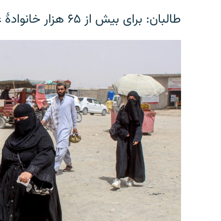
طالبان: برای بیش از ۶۵ هزار خانوادۀ عودت کننده زمین توزیع شده‌است