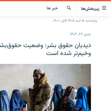
ینک‌های
خبر ها
زیربخش‌ها
ابل
سترسی
جستجو
پنجشنبه ۱۵ اسد ۱۴۰۵ کابل ۰۹:۰۰
صفحه نخست
ازگشت
گزارش‌ها
ه
جدی ۲۷, ۱۴۰۳
تن
خبرها
افغانستان
صلی
دیدبان حقوق بشر: وضعیت حقوق‌بشر
ازگشت
جدول نشرات
منطقه
افغانستان
وخیم‌تر شده است
ه
مصاحبه‌ها
جهان
شرق میانه
نوی
صلی
برنامه‌ها
جهان
راجعه
مجموعه تصویری
ه
فحه
ورزش
ستجو
بحران مهاجرت
'کووید-۱۹'