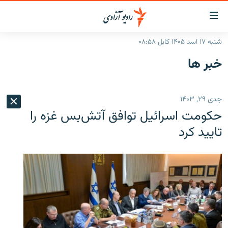
ینک‌های
ابل
سترسی
شنبه ۱۷ اسد ۱۴۰۵ کابل ۰۸:۵۸
ازگشت
صفحه نخست
خبر ها
ه
گزارش‌ها
تن
صلی
خبرها
افغانستان
جدی ۲۹, ۱۴۰۳
ازگشت
جدول نشرات
منطقه
افغانستان
ه
حکومت اسرائیل توافق آتش‌بس غزه را
نوی
مصاحبه‌ها
جهان
شرق میانه
تایید کرد
صلی
برنامه‌ها
جهان
راجعه
ه
مجموعه تصویری
فحه
ورزش
ستجو
بحران مهاجرت
'کووید-۱۹'