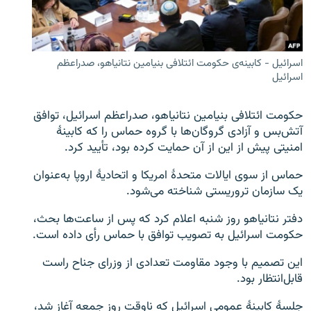
تماس
صفحه پشتو
اسرائیل - کابینه‌ی حکومت ائتلافی بنیامین نتانیاهو، صدراعظم
Azadi English
اسرائیل
به ما بپیوندید
حکومت ائتلافی بنیامین نتانیاهو، صدراعظم اسرائیل، توافق
آتش‌بس و آزادی گروگان‌ها با گروه حماس را که کابینۀ
امنیتی پیش از این از آن حمایت کرده بود، تأیید کرد.
حماس از سوی ایالات متحدۀ امریکا و اتحادیۀ اروپا به‌عنوان
همۀ سایت‌های رادیو آزادی/ رادیو اروپای آزاد
یک سازمان تروریستی شناخته می‌شود.
دفتر نتانیاهو روز شنبه اعلام کرد که پس از ساعت‌ها بحث،
حکومت اسرائیل به تصویب توافق با حماس رأی داده است.
این تصمیم با وجود مقاومت تعدادی از وزرای جناح راست
قابل‌انتظار بود.
جلسۀ کابینۀ عمومی اسرائیل که ناوقت روز جمعه آغاز شد،