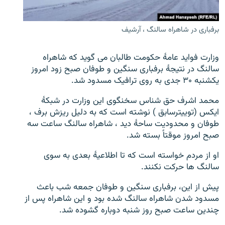
تماس
برفباری در شاهراه سالنگ ، آرشیف
صفحه پشتو
Azadi English
وزارت فواید عامۀ حکومت طالبان می گوید که شاهراه
سالنگ در نتیجۀ برفباری سنگین و طوفان صبح زود امروز
به ما بپیوندید
یکشنبه ۳۰ جدی به روی ترافیک مسدود شد.
محمد اشرف حق شناس سخنگوی این وزارت در شبکۀ
ایکس (توییترسابق ) نوشته است که به دلیل ریزش برف ،
طوفان و محدودیت ساحۀ دید ، شاهراه سالنگ ساعت سه
همۀ سایت‌های رادیو آزادی/ رادیو اروپای آزاد
صبح امروز موقتاً بسته شد.
او از مردم خواسته است که تا اطلاعیۀ بعدی به سوی
سالنگ ها حرکت نکنند.
پیش از این، برفباری سنگین و طوفان جمعه شب باعث
مسدود شدن شاهراه سالنگ شده بود و این شاهراه پس از
چندین ساعت صبح روز شنبه دوباره گشوده شد.