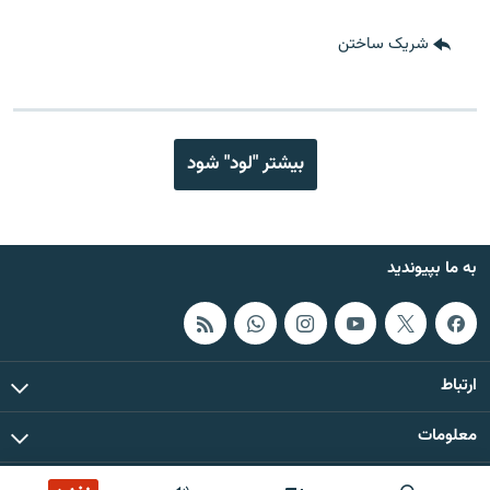
شریک ساختن
بیشتر "لود" شود
به ما بپیوندید
ارتباط
معلومات