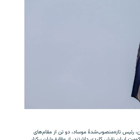
یل، رومن گوفمن، رئیس تازه‌منصوب‌شدۀ موساد، دو تن از مقام‌های
ومت ایران نقش کلیدی داشتند، از وظایف‌شان برکنار