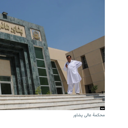
محکمۀ عالی پشاور