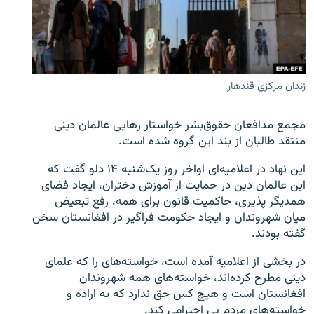
تماس
صفحه پشتو
Azadi English
زندان مرکزی قندهار
به ما بپیوندید
مجمع مدافعان حقوق‌بشر خواستار رهایی عالمان دینی
منتقد طالبان از بند این گروه شده است.
این نهاد در اعلامیه‌ای اواخر روز یک‌شنبه ۱۴ دلو گفت که
همۀ سایت‌های رادیو آزادی/ رادیو اروپای آزاد
این عالمان دین در حمایت از آموزش دختران، ایجاد فضای
همدیگر پذیری، حاکمیت قانون برای همه، رفع تبعیض
میان شهروندان و ایجاد حکومت فراگیر در افغانستان سخن
گفته بودند.
در بخشی از اعلامیه آمده است، خواسته‌های را که علمای
دینی مطرح کرده‌اند، خواسته‌های همه شهروندان
افغانستان است و هیچ کس حق ندارد که به اراده و
خواسته‌های مردم بی احترامی کند.