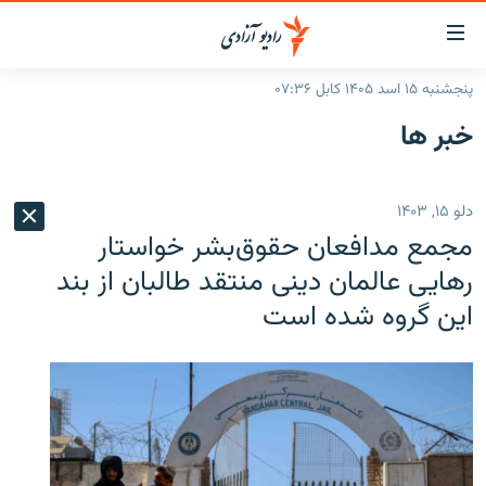
ینک‌های
ابل
سترسی
پنجشنبه ۱۵ اسد ۱۴۰۵ کابل ۰۷:۳۶
ازگشت
صفحه نخست
خبر ها
ه
گزارش‌ها
تن
صلی
خبرها
افغانستان
دلو ۱۵, ۱۴۰۳
ازگشت
جدول نشرات
منطقه
افغانستان
ه
مجمع مدافعان حقوق‌بشر خواستار
نوی
مصاحبه‌ها
جهان
شرق میانه
رهایی عالمان دینی منتقد طالبان از بند
صلی
این گروه شده است
برنامه‌ها
جهان
راجعه
ه
مجموعه تصویری
فحه
ورزش
ستجو
بحران مهاجرت
'کووید-۱۹'