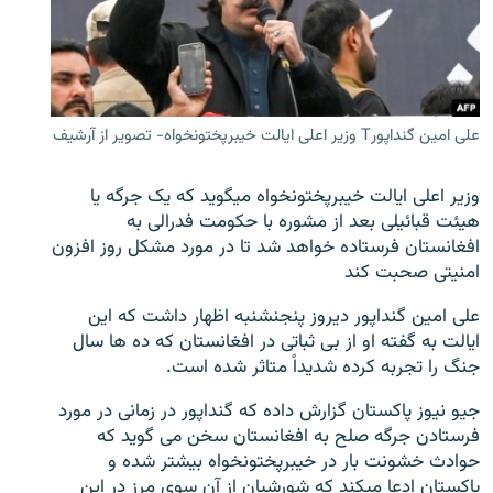
تماس
صفحه پشتو
Azadi English
علی امین گنداپورT وزیر اعلی ایالت خیبرپختونخواه- تصویر از آرشیف
به ما بپیوندید
وزیر اعلی ایالت خیبرپختونخواه میگوید که یک جرگه یا
هیئت قبائیلی بعد از مشوره با حکومت فدرالی به
افغانستان فرستاده خواهد شد تا در مورد مشکل روز افزون
امنیتی صحبت کند
همۀ سایت‌های رادیو آزادی/ رادیو اروپای آزاد
علی امین گنداپور دیروز پنجنشنبه اظهار داشت که این
ایالت به گفته او از بی ثباتی در افغانستان که ده ها سال
جنگ را تجربه کرده شدیداً متاثر شده است.
جیو نیوز پاکستان گزارش داده که گنداپور در زمانی در مورد
فرستادن جرگه صلح به افغانستان سخن می گوید که
حوادث خشونت بار در خیبرپختونخواه بیشتر شده و
پاکستان ادعا میکند که شورشیان از آن سوی مرز در این