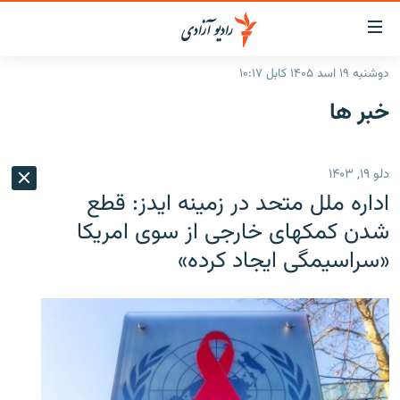
ینک‌های
ابل
سترسی
دوشنبه ۱۹ اسد ۱۴۰۵ کابل ۱۰:۱۷
ازگشت
صفحه نخست
خبر ها
ه
گزارش‌ها
تن
صلی
خبرها
افغانستان
دلو ۱۹, ۱۴۰۳
ازگشت
جدول نشرات
منطقه
افغانستان
ه
اداره ملل متحد در زمینه ایدز: قطع
نوی
مصاحبه‌ها
جهان
شرق میانه
شدن کمکهای خارجی از سوی امریکا
صلی
«سراسیمگی ایجاد کرده»
برنامه‌ها
جهان
راجعه
ه
مجموعه تصویری
فحه
ورزش
ستجو
بحران مهاجرت
'کووید-۱۹'