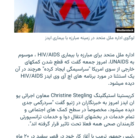
تماس
صفحه پشتو
Azadi English
لوگوی اداره ملل متحد در زمینه مبارزه با بیماری ایدز
به ما بپیوندید
اداره ملل متحد برای مبارزه با بیماری HIV/AIDS ، موسوم
به UNAIDS، امروز جمعه گفت که قطع شدن کمکهای
خارجی از سوی امریکا "سراسیمگی ایجاد کرده" هرچند در آن
یک استثنا در مورد برنامه های اچ آی وی ایدز HIV/AIDS
همۀ سایت‌های رادیو آزادی/ رادیو اروپای آزاد
دیده میشود.
کریستینا استیگلینگ Christine Stegling معاون اجرائی یو
ان ایدز امروز به خبرنگاران در ژنیو گفت "سردرگمی جدی
دیده میشود، مخصوصاً در سطح کمک های اجتماعی و
تمام خدمات در بخشهای انتقال دوا و خدمات ترانسپورتی
کارمندان صحی همه فعلا تحت تاثیر قرار گرفته اند".
رئیس جمهور ترمپ با آغاز کار خود در قصر سفید در ۲۰ ماه