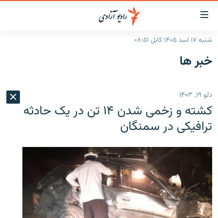
ینک‌های
ابل
سترسی
شنبه ۱۷ اسد ۱۴۰۵ کابل ۰۸:۵۱
ازگشت
صفحه نخست
خبر ها
ه
گزارش‌ها
تن
صلی
خبرها
افغانستان
دلو ۱۹, ۱۴۰۳
ازگشت
جدول نشرات
منطقه
افغانستان
ه
کشته و زخمی شدن ۱۴ تن در یک حادثه
نوی
مصاحبه‌ها
جهان
شرق میانه
ترافیکی در سمنگان
صلی
برنامه‌ها
جهان
راجعه
ه
مجموعه تصویری
فحه
ورزش
ستجو
بحران مهاجرت
'کووید-۱۹'