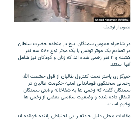
تماس
صفحه پشتو
تصویر از آرشیف
Azadi English
در شاهراه عمومی سمنگان-بلخ در منطقه حضرت سلطان
به ما بپیوندید
در تصادم یک موتر تونس با یک موتر نوع ۵۸۰ سه نفر
کشته و ۱۱ نفر زخمی شده اند که زنان و کودکان نیز شامل
آنها استند.
همۀ سایت‌های رادیو آزادی/ رادیو اروپای آزاد
خبرگزاری باختر تحت کنترول طالبان از قول حشمت الله
رحمانی سخنگوی قوماندانی امنیه حکومت طالبان در
سمنگان گفته که زخمی ها به شفاخانه ولایتی سمنگان
انتقال داده شده و وضعیت سلامتی بعضی از زخمی ها
وخیم است.
مقامات محلی دلیل حادثه را بی احتیاطی راننده خوانده اند.